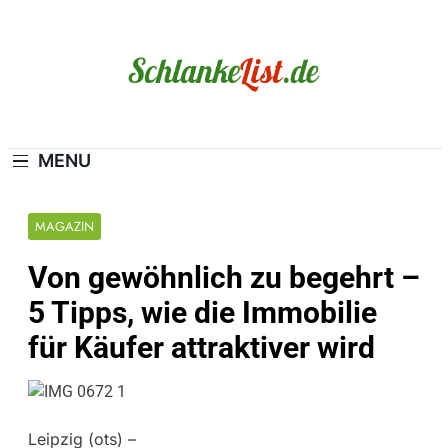
Skip
to
content
Schlanke-List.de
MAGERSUCHT. BULIMIE. ADIPOSITAS? SIE
SIND NICHT ALLEIN!
MENU
MAGAZIN
Von gewöhnlich zu begehrt –
5 Tipps, wie die Immobilie
für Käufer attraktiver wird
Leipzig (ots) –