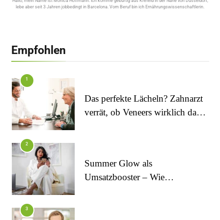
Hallo, mein Name ist Monica Hoffmann. Ich komme gebürtig aus Krefeld in der Nähe von Düsseldorf,
lebe aber seit 3 Jahren jobbedingt in Barcelona. Vom Beruf bin ich Ernährungswissenschaftlerin.
Empfohlen
1
Das perfekte Lächeln? Zahnarzt
verrät, ob Veneers wirklich das
halten, was sie versprechen
2
Summer Glow als
Umsatzbooster – Wie
Kosmetikstudios saisonale
Trends für sich nutzen
FITNESS
3