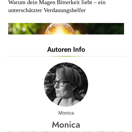
Warum dein Magen Bitterkeit liebt – ein
unterschätzter Verdauungshelfer
Autoren Info
Wie künstliches Licht unsere innere Uhr
beeinflusst
Monica
Monica
Shape Labs ONE – Alles über Wirkung,
Inhaltsstoffe, Preis und Erfahrungen