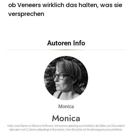
ob Veneers wirklich das halten, was sie
versprechen
Autoren Info
Summer Glow als Umsatzbooster –
Wie Kosmetikstudios saisonale Trends
für sich nutzen
Monica
Monica
Hallo, mein Name ist Monica Hoffmann. Ich komme gebürtig aus Krefeld in der Nähe von Düsseldorf,
lebe aber seit 3 Jahren jobbedingt in Barcelona. Vom Beruf bin ich Ernährungswissenschaftlerin.