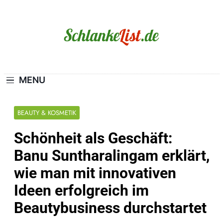
Skip
to
content
Schlanke-List.de
MAGERSUCHT. BULIMIE. ADIPOSITAS? SIE
SIND NICHT ALLEIN!
MENU
BEAUTY & KOSMETIK
Schönheit als Geschäft:
Banu Suntharalingam erklärt,
wie man mit innovativen
Ideen erfolgreich im
Beautybusiness durchstartet