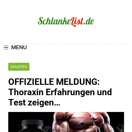
Skip
to
content
Schlanke-List.de
MAGERSUCHT. BULIMIE. ADIPOSITAS? SIE
SIND NICHT ALLEIN!
MENU
UMLEITEN
OFFIZIELLE MELDUNG:
Thoraxin Erfahrungen und
Test zeigen…