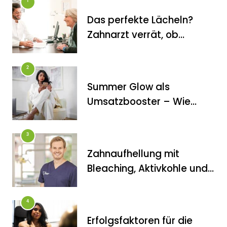
1
Das perfekte Lächeln?
Zahnarzt verrät, ob
Veneers wirklich das
halten, was sie
2
versprechen
Summer Glow als
FITNESS
Umsatzbooster – Wie
Die perfekten Liegestütze
Kosmetikstudios saisonale
Trends für sich nutzen
3
Zahnaufhellung mit
Bleaching, Aktivkohle und
Co.: Zahnarzt erklärt, was
wirklich funktioniert
4
Erfolgsfaktoren für die
FITNESS