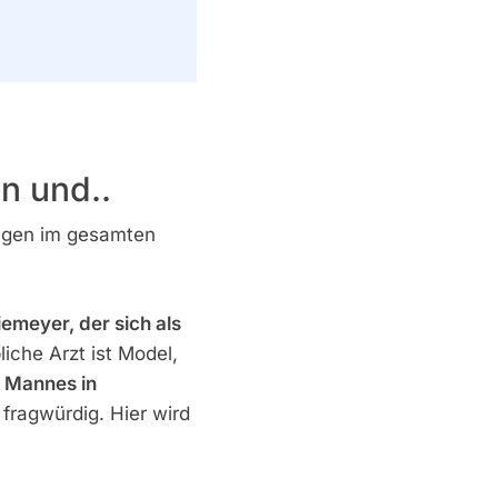
FeetUp Trainer
Test &
Erfahrungen
2019 Zeigen…
n und..
FITNESS
ungen im gesamten
WARNUNG! ᐅ
Health Watch
emeyer, der sich als
Erfahrungen &
iche Arzt ist Model,
Bewertungen
s Mannes in
Zeigen…
 fragwürdig. Hier wird