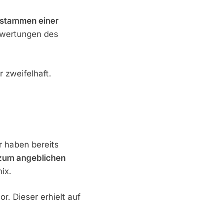
FITNESS
ntstammen einer
KUNDEN PACKEN
ewertungen des
AUS! ᐅ Shapio
Schweißgürtel
Wirkungslos?
 zweifelhaft.
FITNESS
AUFGEDECKT! ᐅ
r haben bereits
Colour Watches
 zum angeblichen
Erfahrungen
ix.
Und Test Nur
. Dieser erhielt auf
FAKE?