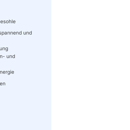
Romantik Pur In
Der Villa Elsa
gesohle
tspannend und
FITNESS
tung
TheraGun G3Pro
n- und
Vs G2Pro |
Erfahrungen &
nergie
Test 2019
en
FITNESS
ACHTUNG! ᐅ