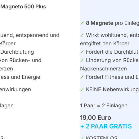
Magneto 500 Plus
✓
8 Magnete
pro Einle
tuend, entspannend und
✓
Wirkt wohltuend, en
 Körper
entgiftet den Körper
 Durchblutung
✓
Fördert die Durchblu
von Rücken- und
✓
Linderung von Rücke
erzen
Nackenschmerzen
ness und Energie
✓
Fördert Fitness und E
enwirkungen
✓
KEINE Nebenwirkung
nlagen
1 Paar = 2 Einlagen
19,00 Euro
+ 2 PAAR GRATIS
S
✓
KOSTENLOS