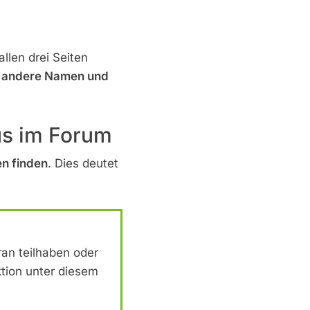
FITNESS
llen drei Seiten
AUFGEPASST! ᐅ
ch andere Namen und
Massephase Nur
Sinnvoll, Wenn…
us im Forum
n finden
. Dies deutet
FITNESS
8 Effektive
Übungen Für
an teilhaben oder
Einen Flachen
tion unter diesem
Bauch In Nur 30
Tagen