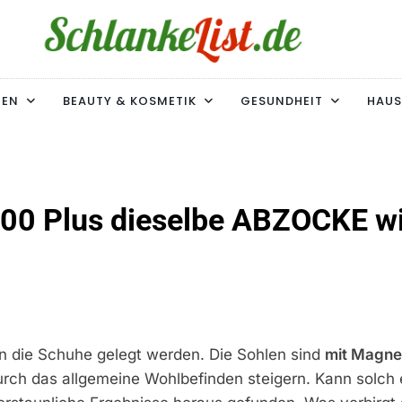
ke-List.de
MIE. ADIPOSITAS? SIE SIND NICHT ALLEIN!
MEN
BEAUTY & KOSMETIK
GESUNDHEIT
HAUS
00 Plus dieselbe ABZOCKE w
in die Schuhe gelegt werden. Die Sohlen sind
mit Magne
ch das allgemeine Wohlbefinden steigern. Kann solch 