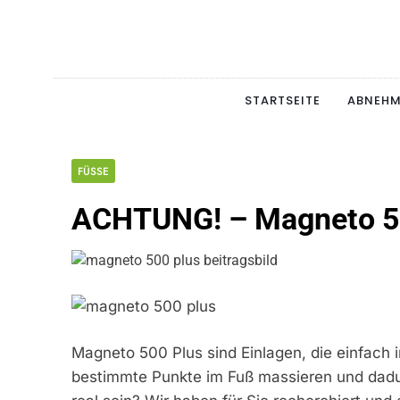
Skip
to
content
Schlan
MAGERSUCHT. BULI
STARTSEITE
ABNEH
FÜSSE
ACHTUNG! – Magneto 5
Magneto 500 Plus sind Einlagen, die einfach 
bestimmte Punkte im Fuß massieren und dadur