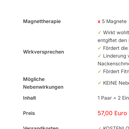
Magnettherapie
x
5 Magnete
✓
Wirkt wohl
entgiftet den
✓
Fördert die
Wirkversprechen
✓
Linderung 
Nackenschm
✓
Fördert Fit
Mögliche
✓
KEINE Neb
Nebenwirkungen
Inhalt
1 Paar = 2 Ei
57,00 Euro
Preis
Versandkosten
✓
KOSTENLO