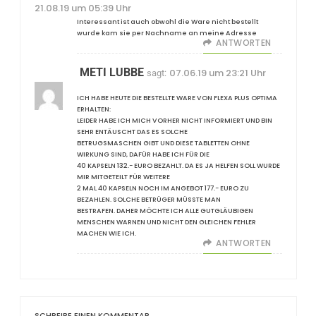
21.08.19 um 05:39 Uhr
Interessant ist auch obwohl die Ware nicht bestellt
wurde kam sie per Nachname an meine Adresse
ANTWORTEN
METI LUBBE
07.06.19 um 23:21 Uhr
sagt:
ICH HABE HEUTE DIE BESTELLTE WARE VON FLEXA PLUS OPTIMA
ERHALTEN:
LEIDER HABE ICH MICH VORHER NICHT INFORMIERT UND BIN
SEHR ENTÄUSCHT DAS ES SOLCHE
BETRUGSMASCHEN GIBT UND DIESE TABLETTEN OHNE
WIRKUNG SIND, DAFÜR HABE ICH FÜR DIE
40 KAPSELN 132.- EURO BEZAHLT. DA ES JA HELFEN SOLL WURDE
MIR MITGETEILT FÜR WEITERE
2 MAL 40 KAPSELN NOCH IM ANGEBOT 177.- EURO ZU
BEZAHLEN. SOLCHE BETRÜGER MÜSSTE MAN
BESTRAFEN. DAHER MÖCHTE ICH ALLE GUTGLÄUBIGEN
MENSCHEN WARNEN UND NICHT DEN GLEICHEN FEHLER
MACHEN WIE ICH.
ANTWORTEN
SCHREIBE EINEN KOMMENTAR