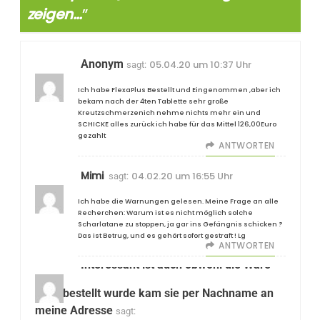
zeigen…
”
Anonym
05.04.20 um 10:37 Uhr
sagt:
Ich habe FlexaPlus Bestellt und Eingenommen ,aber ich
bekam nach der 4ten Tablette sehr große
Kreutzschmerzenich nehme nichts mehr ein und
SCHICKE alles zurück ich habe für das Mittel 126,00Euro
gezahlt
ANTWORTEN
Mimi
04.02.20 um 16:55 Uhr
sagt:
Ich habe die Warnungen gelesen. Meine Frage an alle
Recherchen: Warum ist es nicht möglich solche
Scharlatane zu stoppen, ja gar ins Gefängnis schicken ?
Das ist Betrug, und es gehört sofort gestraft ! Lg
ANTWORTEN
Interessant ist auch obwohl die Ware
nicht bestellt wurde kam sie per Nachname an
meine Adresse
sagt: