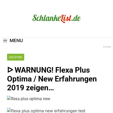
Skip
to
content
Schlanke-List.de
MAGERSUCHT. BULIMIE. ADIPOSITAS? SIE
SIND NICHT ALLEIN!
MENU
Anzeige
GELENKE
ᐅ WARNUNG! Flexa Plus
Optima / New Erfahrungen
2019 zeigen…