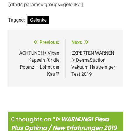
[dfads params=’groups=gelenke‘]
Tagged:
Gelenke
Beitragsnavigation
Previous:
Next:
ACHTUNG! ᐅ Vixan
EXPERTEN WARNEN
Kapseln für die
ᐅ DermaSuction
Potenz – Lohnt der
Vakuum Hautreiniger
Kauf?
Test 2019
0 thoughts on “
ᐅ WARNUNG! Flexa
Plus Optima / New Erfahrungen 2019