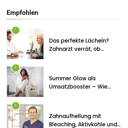
Empfohlen
1
Das perfekte Lächeln?
Zahnarzt verrät, ob
Veneers wirklich das
halten, was sie
2
versprechen
Summer Glow als
FITNESS
Umsatzbooster – Wie
Die perfekten Liegestütze
Kosmetikstudios saisonale
Trends für sich nutzen
3
Zahnaufhellung mit
Bleaching, Aktivkohle und