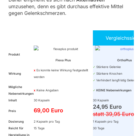
umzusehen, denn es gibt durchaus effektive Mittel
gegen Gelenkschmerzen.
Vergleichssi
Produkt
Flexa Plus
OrthoPlus
✓
Stärkere Gelenke
x
Es konnte keine Wirkung festgestellt
Wirkung
✓
Stärkere Knochen
werden
✓
Verhindert langfristig Gel
Mögliche
x
Keine Angaben
✓
KEINE Nebenwirkungen
Nebenwirkungen
Inhalt
30 Kapseln
30 Kapseln
24,95 Euro
69,00 Euro
Preis
statt 39,95 Euro
Dosierung
2 Kapseln pro Tag
1 Kapseln pro Tag
Reicht für
15 Tage
30 Tage
Herstellung in