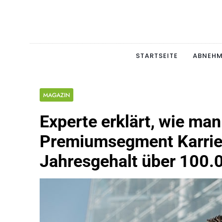
Skip
to
content
Schlan
MAGERSUCHT. BULI
STARTSEITE
ABNEH
MAGAZIN
Experte erklärt, wie man
Premiumsegment Karrie
Jahresgehalt über 100.0