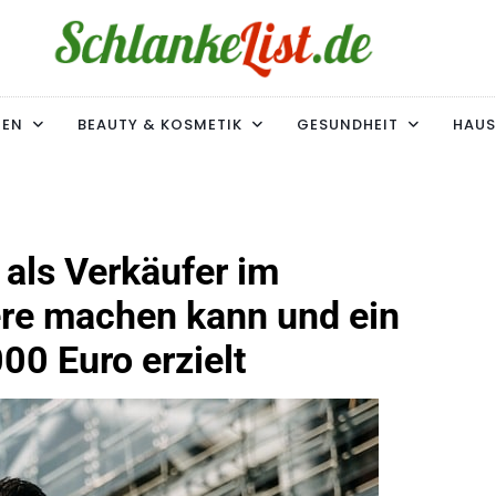
ke-List.de
MIE. ADIPOSITAS? SIE SIND NICHT ALLEIN!
MEN
BEAUTY & KOSMETIK
GESUNDHEIT
HAUS
 als Verkäufer im
re machen kann und ein
00 Euro erzielt