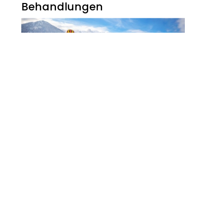
Behandlungen
Noch Erfolg? 5
Strategien Für
Kosmetikerinnen Im
Digitalen Zeitalter
FITNESS
Zauberhaft, Bunt Und
Abwechslungsreich Ist Der
Winter Am Walchsee