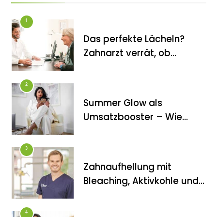
1
Das perfekte Lächeln?
Zahnarzt verrät, ob
Veneers wirklich das
halten, was sie
FITNESS
2
versprechen
Inanna Medical Spa präsentiert
Summer Glow als
exklusives, zertifiziertes Mami-Spa
Umsatzbooster – Wie
mit maßgeschneiderten vor- und
Kosmetikstudios saisonale
Trends für sich nutzen
nachgeburtlichen Behandlungen
3
Zahnaufhellung mit
Bleaching, Aktivkohle und
Co.: Zahnarzt erklärt, was
wirklich funktioniert
4