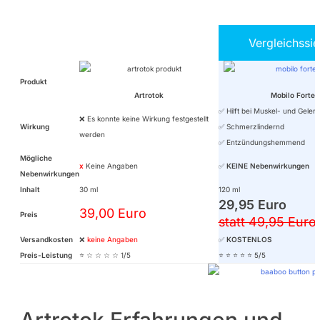
Vergleichssi
Produkt
Artrotok
Mobilo Forte
✅ Hilft bei Muskel- und Gele
❌ Es konnte keine Wirkung festgestellt
Wirkung
✅ Schmerzlindernd
werden
✅ Entzündungshemmend
Mögliche
x
Keine Angaben
✅
KEINE Nebenwirkungen
Nebenwirkungen
Inhalt
30 ml
120 ml
29,95 Euro
39,00 Euro
Preis
statt 49,95 Euro
Versandkosten
❌
keine Angaben
✅
KOSTENLOS
Preis-Leistung
⭐ ☆ ☆ ☆ ☆ 1/5
⭐ ⭐ ⭐ ⭐ ⭐ 5/5
Artrotok Erfahrungen und