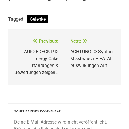
Tagged:
Gelenke
Beitragsnavigation
Previous:
Next:
AUFGEDECKT! ᐅ
ACHTUNG! ᐅ Synthol
Energy Cake
Missbrauch – FATALE
Erfahrungen &
Auswirkungen auf…
Bewertungen zeigen…
SCHREIBE EINEN KOMMENTAR
Deine E-Mail-Adresse wird nicht veröffentlicht.
Erforderliche Felder sind mit
*
markiert