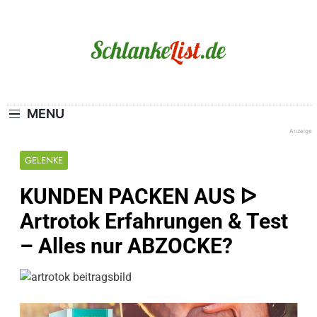
Skip
to
content
Schlanke-List.de
MAGERSUCHT. BULIMIE. ADIPOSITAS? SIE
SIND NICHT ALLEIN!
MENU
Anzeige
GELENKE
KUNDEN PACKEN AUS ᐅ
Artrotok Erfahrungen & Test
– Alles nur ABZOCKE?