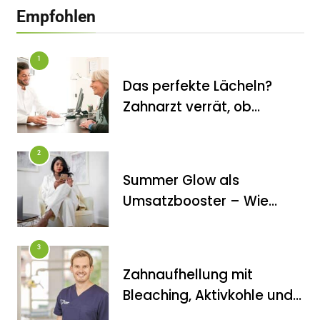
Empfohlen
1
Das perfekte Lächeln?
Zahnarzt verrät, ob
Veneers wirklich das
halten, was sie
2
versprechen
Summer Glow als
FITNESS
Umsatzbooster – Wie
Die perfekten Liegestütze
Kosmetikstudios saisonale
Trends für sich nutzen
3
Zahnaufhellung mit
Bleaching, Aktivkohle und
Co.: Zahnarzt erklärt, was