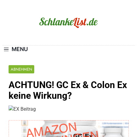
Skip
to
content
Schlanke-List.de
MAGERSUCHT. BULIMIE. ADIPOSITAS? SIE
SIND NICHT ALLEIN!
MENU
ABNEHMEN
ACHTUNG! GC Ex & Colon Ex
keine Wirkung?