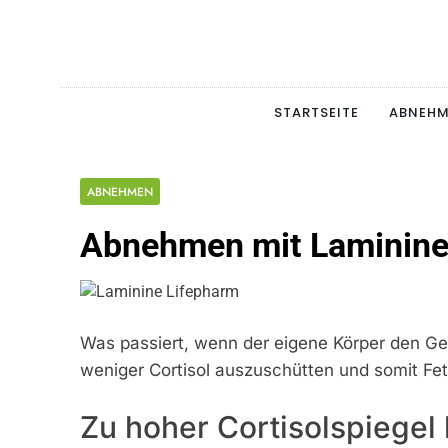
Skip
to
content
Schlan
MAGERSUCHT. BULI
STARTSEITE
ABNEH
ABNEHMEN
Abnehmen mit Laminine
Was passiert, wenn der eigene Körper den Gew
weniger Cortisol auszuschütten und somit Fe
Zu hoher Cortisolspiegel