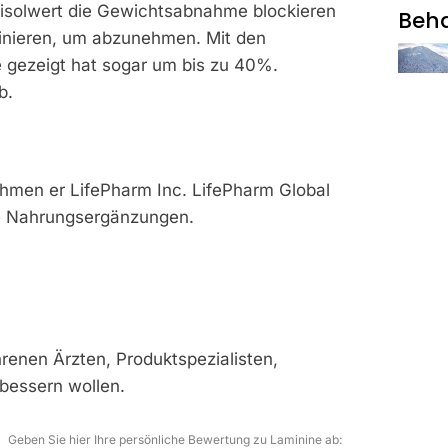
rtisolwert die Gewichtsabnahme blockieren
Beh
In 
Br
ainieren, um abzunehmen. Mit den
Ko
N
e gezeigt hat sogar um bis zu 40%.
S
b.
K
FITNESS
Im
Zaub
Ze
Bun
ehmen er LifePharm Inc. LifePharm Global
ne Nahrungsergänzungen.
Abw
Ist 
Am 
renen Ärzten, Produktspezialisten,
bessern wollen.
FITNESS
Bad 
Geben Sie hier Ihre persönliche Bewertung zu Laminine ab: