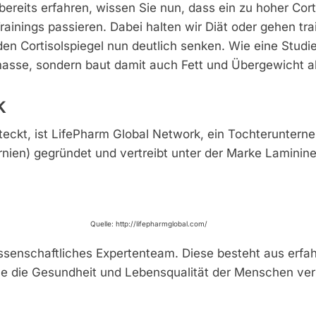
ereits erfahren, wissen Sie nun, dass ein zu hoher Co
ainings passieren. Dabei halten wir Diät oder gehen tr
n Cortisolspiegel nun deutlich senken. Wie eine Studi
masse, sondern baut damit auch Fett und Übergewicht a
k
eckt, ist LifePharm Global Network, ein Tochteruntern
rnien) gegründet und vertreibt unter der Marke Lamini
Quelle: http://lifepharmglobal.com/
senschaftliches Expertenteam. Diese besteht aus erfah
che die Gesundheit und Lebensqualität der Menschen ver