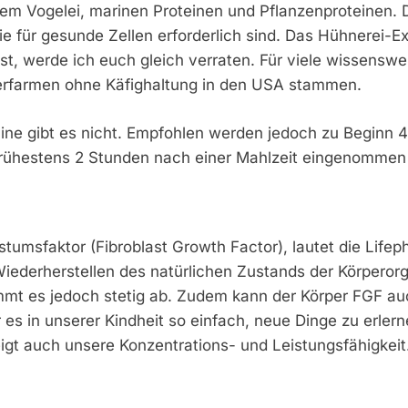
tem Vogelei, marinen Proteinen und Pflanzenproteinen. 
ie für gesunde Zellen erforderlich sind. Das Hühnerei-E
t, werde ich euch gleich verraten. Für viele wissenswer
nerfarmen ohne Käfighaltung in den USA stammen.
ne gibt es nicht. Empfohlen werden jedoch zu Beginn 4 
frühestens 2 Stunden nach einer Mahlzeit eingenommen
tumsfaktor (Fibroblast Growth Factor), lautet die Life
ederherstellen des natürlichen Zustands der Körperorgan
mmt es jedoch stetig ab. Zudem kann der Körper FGF auc
s in unserer Kindheit so einfach, neue Dinge zu erler
gt auch unsere Konzentrations- und Leistungsfähigkeit