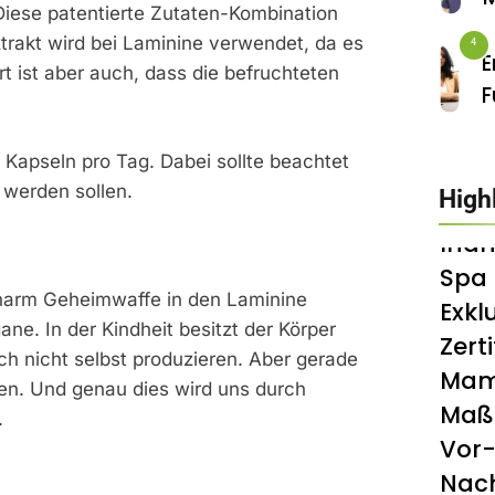
Diese patentierte Zutaten-Kombination
Dur
S
A
xtrakt wird bei Laminine verwendet, da es
Ger
4
Tr
C
E
t ist aber auch, dass die befruchteten
Akkr
N
E
F
W
O
5
F
K
Kapseln pro Tag. Dabei sollte beachtet
I
 werden sollen.
High
FITNESS
K
Inan
6
Spa 
pharm Geheimwaffe in den Laminine
Exkl
e. In der Kindheit besitzt der Körper
Zerti
7
Ba
h nicht selbst produzieren. Aber gerade
Mam
Su
nen. Und genau dies wird uns durch
Maß
.
Von
8
Vor
Dre
I
Nach
Ma
T