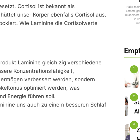
etzt. Cortisol ist bekannt als
Hallo, mei
komme gebü
üttet unser Körper ebenfalls Cortisol aus.
Düsseldorf, 
in B
ockiert. Wie Laminine die Cortisolwerte
Ern
Empf
FITNESS
Die 
Produkt Laminine gleich zig verschiedene
1
Lieg
unsere Konzentrationsfähigkeit,
vermögen verbessert werden, sondern
keltonus optimiert werden, was
d Energie führen soll.
2
S
aminine uns auch zu einem besseren Schlaf
FITNESS
Al
Inan
U
Spa 
3
–
Z
Spa 
K
M