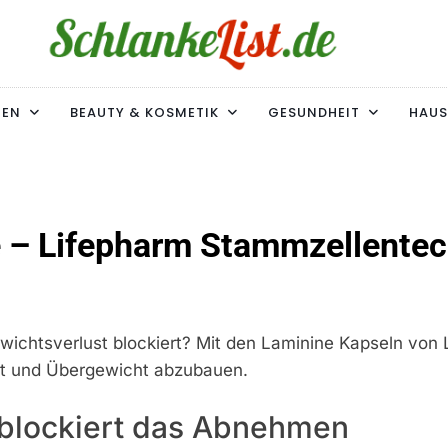
ke-List.de
MIE. ADIPOSITAS? SIE SIND NICHT ALLEIN!
MEN
BEAUTY & KOSMETIK
GESUNDHEIT
HAUS
 – Lifepharm Stammzellentec
ichtsverlust blockiert? Mit den Laminine Kapseln von 
tt und Übergewicht abzubauen.
 blockiert das Abnehmen