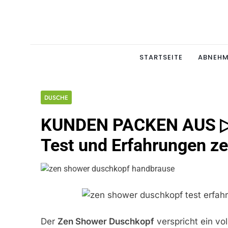
Skip
to
content
Schlan
MAGERSUCHT. BULI
STARTSEITE
ABNEH
DUSCHE
KUNDEN PACKEN AUS ▷ 
Test und Erfahrungen z
Der
Zen Shower Duschkopf
verspricht ein v