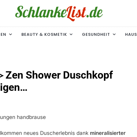
ke-List.de
MIE. ADIPOSITAS? SIE SIND NICHT ALLEIN!
MEN
BEAUTY & KOSMETIK
GESUNDHEIT
HAUS
Zen Shower Duschkopf
eigen…
ollkommen neues Duscherlebnis dank
mineralisierter