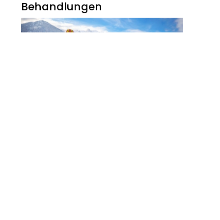
Behandlungen
Noch Erfolg? 5
Strategien Für
Kosmetikerinnen Im
Digitalen Zeitalter
FITNESS
Zauberhaft, Bunt Und
Abwechslungsreich Ist Der
Winter Am Walchsee