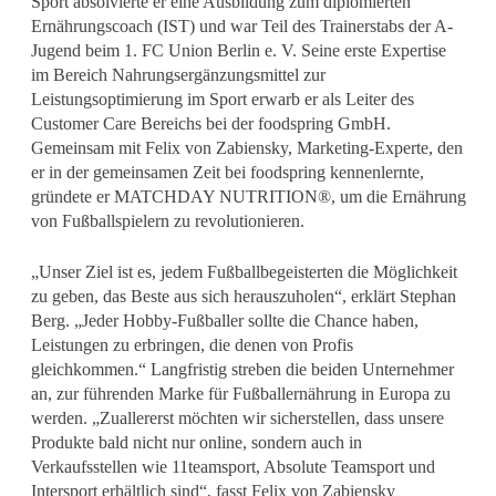
Sport absolvierte er eine Ausbildung zum diplomierten
Ernährungscoach (IST) und war Teil des Trainerstabs der A-
Jugend beim 1. FC Union Berlin e. V. Seine erste Expertise
im Bereich Nahrungsergänzungsmittel zur
Leistungsoptimierung im Sport erwarb er als Leiter des
Customer Care Bereichs bei der foodspring GmbH.
Gemeinsam mit Felix von Zabiensky, Marketing-Experte, den
er in der gemeinsamen Zeit bei foodspring kennenlernte,
gründete er MATCHDAY NUTRITION®, um die Ernährung
von Fußballspielern zu revolutionieren.
„Unser Ziel ist es, jedem Fußballbegeisterten die Möglichkeit
zu geben, das Beste aus sich herauszuholen“, erklärt Stephan
Berg. „Jeder Hobby-Fußballer sollte die Chance haben,
Leistungen zu erbringen, die denen von Profis
gleichkommen.“ Langfristig streben die beiden Unternehmer
an, zur führenden Marke für Fußballernährung in Europa zu
werden. „Zuallererst möchten wir sicherstellen, dass unsere
Produkte bald nicht nur online, sondern auch in
Verkaufsstellen wie 11teamsport, Absolute Teamsport und
Intersport erhältlich sind“, fasst Felix von Zabiensky