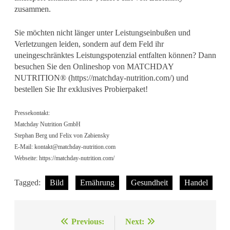
zusammen.
Sie möchten nicht länger unter Leistungseinbußen und
Verletzungen leiden, sondern auf dem Feld ihr
uneingeschränktes Leistungspotenzial entfalten können? Dann
besuchen Sie den Onlineshop von MATCHDAY
NUTRITION® (https://matchday-nutrition.com/) und
bestellen Sie Ihr exklusives Probierpaket!
Pressekontakt:
Matchday Nutrition GmbH
Stephan Berg und Felix von Zabiensky
E-Mail:
kontakt@matchday-nutrition.com
Webseite: https://matchday-nutrition.com/
Tagged:
Bild
Ernährung
Gesundheit
Handel
Beitragsnavigation
Previous:
Next: