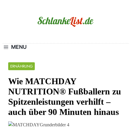
Skip
to
content
Schlanke-List.de
MAGERSUCHT. BULIMIE. ADIPOSITAS?
SIE SIND NICHT ALLEIN!
MENU
ERNÄHRUNG
Wie MATCHDAY
NUTRITION® Fußballern zu
Spitzenleistungen verhilft –
auch über 90 Minuten hinaus