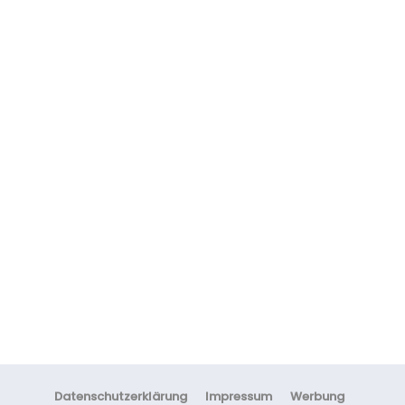
AUFGEDECKT! ᐅ Colour
Watches Erfahrungen Und
Test Nur FAKE?
FITNESS
AUFGEPASST! ᐅ Massephase
Nur Sinnvoll, Wenn…
Datenschutzerklärung
Impressum
Werbung