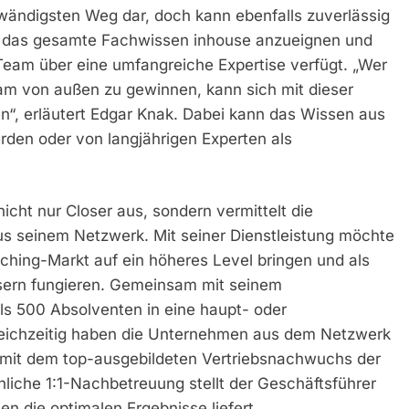
ufwändigsten Weg dar, doch kann ebenfalls zuverlässig
ich das gesamte Fachwissen inhouse anzueignen und
 Team über eine umfangreiche Expertise verfügt. „Wer
team von außen zu gewinnen, kann sich mit dieser
n“, erläutert Edgar Knak. Dabei kann das Wissen aus
erden oder von langjährigen Experten als
cht nur Closer aus, sondern vermittelt die
s seinem Netzwerk. Mit seiner Dienstleistung möchte
ching-Markt auf ein höheres Level bringen und als
sern fungieren. Gemeinsam mit seinem
s 500 Absolventen in eine haupt- oder
 Gleichzeitig haben die Unternehmen aus dem Netzwerk
mit dem top-ausgebildeten Vertriebsnachwuchs der
iche 1:1-Nachbetreuung stellt der Geschäftsführer
ien die optimalen Ergebnisse liefert.