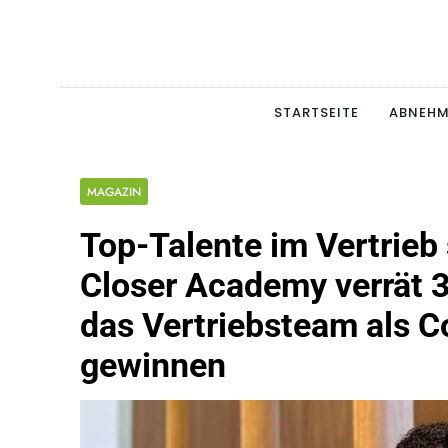
Skip
to
content
Schlan
MAGERSUCHT. BULI
STARTSEITE
ABNEH
MAGAZIN
Top-Talente im Vertrieb
Closer Academy verrät 3
das Vertriebsteam als C
gewinnen