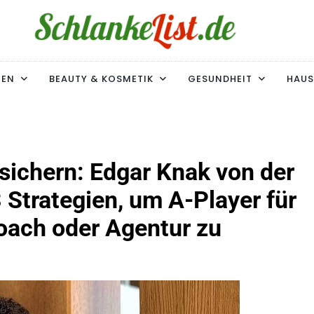
ke-List.de
MIE. ADIPOSITAS? SIE SIND NICHT ALLEIN!
MEN
BEAUTY & KOSMETIK
GESUNDHEIT
HAUS
 sichern: Edgar Knak von der
 Strategien, um A-Player für
oach oder Agentur zu