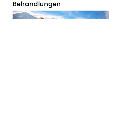
Behandlungen
Noch Erfolg? 5
Strategien Für
Kosmetikerinnen Im
Digitalen Zeitalter
FITNESS
Zauberhaft, Bunt Und
Abwechslungsreich Ist Der
Winter Am Walchsee