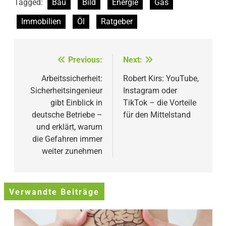
Tagged:
Bau
Bild
Energie
Gas
Immobilien
Öl
Ratgeber
Beitragsnavigation
Previous:
Next:
Arbeitssicherheit:
Robert Kirs: YouTube,
Sicherheitsingenieur
Instagram oder
gibt Einblick in
TikTok – die Vorteile
deutsche Betriebe –
für den Mittelstand
und erklärt, warum
die Gefahren immer
weiter zunehmen
Verwandte Beiträge