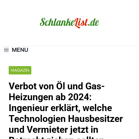
Skip
to
content
Schlanke-List.de
MAGERSUCHT. BULIMIE. ADIPOSITAS? SIE
SIND NICHT ALLEIN!
MENU
MAGAZIN
Verbot von Öl und Gas-
Heizungen ab 2024:
Ingenieur erklärt, welche
Technologien Hausbesitzer
und Vermieter jetzt in