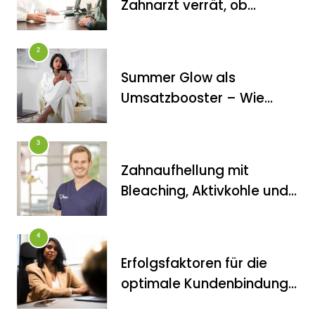
Zahnarzt verrät, ob
Veneers wirklich das
halten, was sie
2
versprechen
Summer Glow als
FITNESS
Umsatzbooster – Wie
Die perfekten Liegestütze
Kosmetikstudios saisonale
Trends für sich nutzen
3
Zahnaufhellung mit
Bleaching, Aktivkohle und
Co.: Zahnarzt erklärt, was
wirklich funktioniert
4
Erfolgsfaktoren für die
FITNESS
optimale Kundenbindung
Inanna Medical Spa als einziges
im Kosmetikstudio
Spa in Berlin durch CIDESCO