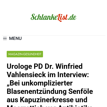
Skip
to
content
Schlanke-List.de
MAGERSUCHT. BULIMIE. ADIPOSITAS? SIE
SIND NICHT ALLEIN!
MENU
MAGAZIN-GESUNDHEIT
Urologe PD Dr. Winfried
Vahlensieck im Interview:
„Bei unkomplizierter
Blasenentzündung Senföle
aus Kapuzinerkresse und