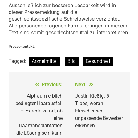
Ausschließlich zur besseren Lesbarkeit wird in
dieser Pressemeldung auf die
geschlechtsspezifische Schreibweise verzichtet.
Alle personenbezogenen Formulierungen in diesem
Text sind somit geschlechtsneutral zu interpretieren
Pressekontakt:
Tagged:
Arzneimittel
Bild
Gesundheit
Beitragsnavigation
Previous:
Next:
Alptraum erblich
Justin Kießig: 5
bedingter Haarausfall
Tipps, woran
– Experte verrät, ob
Fleischereien
eine
unpassende Bewerber
Haartransplantation
erkennen
die Lösung sein kann