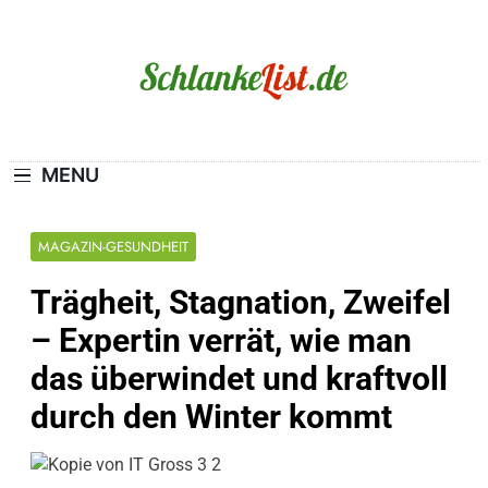
Skip
to
content
Schlanke-List.de
MAGERSUCHT. BULIMIE. ADIPOSITAS? SIE
SIND NICHT ALLEIN!
MENU
MAGAZIN-GESUNDHEIT
Trägheit, Stagnation, Zweifel
– Expertin verrät, wie man
das überwindet und kraftvoll
durch den Winter kommt