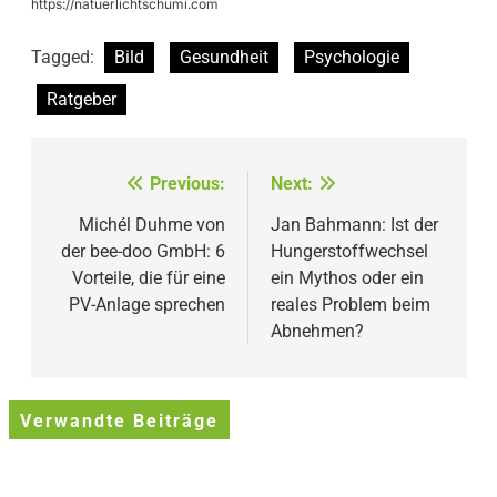
https://natuerlichtschumi.com
Tagged:
Bild
Gesundheit
Psychologie
Ratgeber
Beitragsnavigation
Previous:
Next:
Michél Duhme von
Jan Bahmann: Ist der
der bee-doo GmbH: 6
Hungerstoffwechsel
Vorteile, die für eine
ein Mythos oder ein
PV-Anlage sprechen
reales Problem beim
Abnehmen?
Verwandte Beiträge