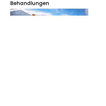
Behandlungen
Noch Erfolg? 5
Strategien Für
Kosmetikerinnen Im
Digitalen Zeitalter
FITNESS
Zauberhaft, Bunt Und
Abwechslungsreich Ist Der
Winter Am Walchsee