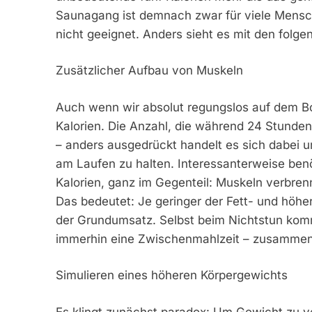
Saunagang ist demnach zwar für viele Mensch
nicht geeignet. Anders sieht es mit den folg
Zusätzlicher Aufbau von Muskeln
Auch wenn wir absolut regungslos auf dem B
Kalorien. Die Anzahl, die während 24 Stunden
– anders ausgedrückt handelt es sich dabei u
am Laufen zu halten. Interessanterweise benöt
Kalorien, ganz im Gegenteil: Muskeln verbrenn
Das bedeutet: Je geringer der Fett- und höher
der Grundumsatz. Selbst beim Nichtstun komme
immerhin eine Zwischenmahlzeit – zusammen, d
Simulieren eines höheren Körpergewichts
Es klingt zunächst paradox: Um Gewicht zu v