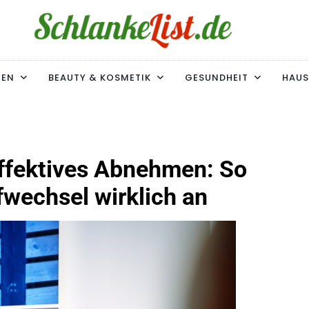
ke-List.de
MIE. ADIPOSITAS? SIE SIND NICHT ALLEIN!
MEN
BEAUTY & KOSMETIK
GESUNDHEIT
HAUS
effektives Abnehmen: So
fwechsel wirklich an