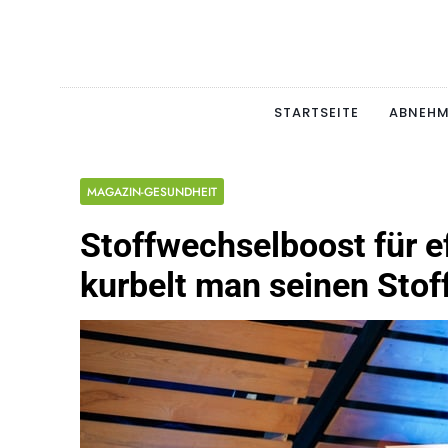
Skip
to
content
Schlan
MAGERSUCHT. BULI
STARTSEITE
ABNEH
MAGAZIN-GESUNDHEIT
Stoffwechselboost für 
kurbelt man seinen Stof