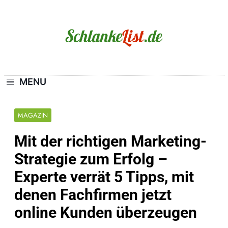
Skip
to
content
Schlanke-List.de
MAGERSUCHT. BULIMIE. ADIPOSITAS? SIE
SIND NICHT ALLEIN!
MENU
MAGAZIN
Mit der richtigen Marketing-
Strategie zum Erfolg –
Experte verrät 5 Tipps, mit
denen Fachfirmen jetzt
online Kunden überzeugen