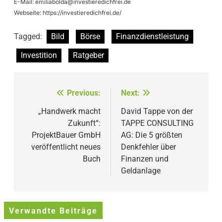
E-Mail:
emiliabolda@investieredichfrei.de
Webseite: https://investieredichfrei.de/
Tagged:
Bild
Börse
Finanzdienstleistung
Investition
Ratgeber
Beitragsnavigation
Previous:
Next:
„Handwerk macht
David Tappe von der
Zukunft“:
TAPPE CONSULTING
ProjektBauer GmbH
AG: Die 5 größten
veröffentlicht neues
Denkfehler über
Buch
Finanzen und
Geldanlage
Verwandte Beiträge