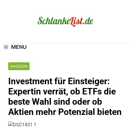
Skip
to
content
Schlanke-List.de
MAGERSUCHT. BULIMIE. ADIPOSITAS? SIE
SIND NICHT ALLEIN!
MENU
MAGAZIN
Investment für Einsteiger:
Expertin verrät, ob ETFs die
beste Wahl sind oder ob
Aktien mehr Potenzial bieten