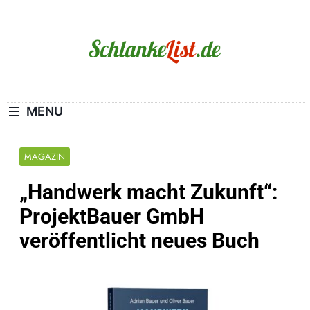
Skip
to
content
Schlanke-List.de
MAGERSUCHT. BULIMIE. ADIPOSITAS? SIE
SIND NICHT ALLEIN!
MENU
MAGAZIN
„Handwerk macht Zukunft“:
ProjektBauer GmbH
veröffentlicht neues Buch