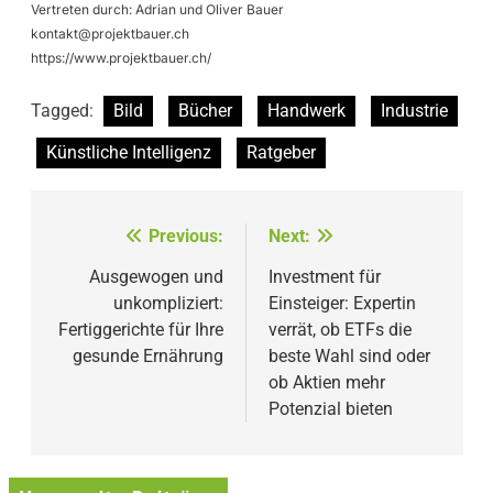
Vertreten durch: Adrian und Oliver Bauer
kontakt@projektbauer.ch
https://www.projektbauer.ch/
Tagged:
Bild
Bücher
Handwerk
Industrie
Künstliche Intelligenz
Ratgeber
Beitragsnavigation
Previous:
Next:
Ausgewogen und
Investment für
unkompliziert:
Einsteiger: Expertin
Fertiggerichte für Ihre
verrät, ob ETFs die
gesunde Ernährung
beste Wahl sind oder
ob Aktien mehr
Potenzial bieten