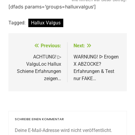
[dfads params=’groups=halluxvalgus‘]
Tagged:
Hallux Valgus
Beitragsnavigation
Previous:
Next:
ACHTUNG! ▷
WARNUNG! ᐅ Erogen
ValguLoc Hallux
X ABZOCKE?
Schiene Erfahrungen
Erfahrungen & Test
zeigen…
nur FAKE…
SCHREIBE EINEN KOMMENTAR
Deine E-Mail-Adresse wird nicht veröffentlicht.