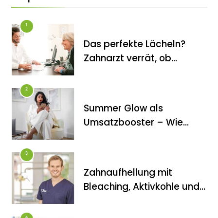
1
Das perfekte Lächeln?
Zahnarzt verrät, ob
Veneers wirklich das
halten, was sie
FITNESS
2
versprechen
Inanna Medical Spa als einziges
Summer Glow als
Spa in Berlin durch CIDESCO
Umsatzbooster – Wie
Germany akkreditiert
Kosmetikstudios saisonale
Trends für sich nutzen
3
Zahnaufhellung mit
Bleaching, Aktivkohle und
Co.: Zahnarzt erklärt, was
wirklich funktioniert
4