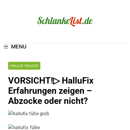
Skip
to
content
Schlanke-List.de
MAGERSUCHT. BULIMIE. ADIPOSITAS? SIE
SIND NICHT ALLEIN!
MENU
HALLUX VALGUS
VORSICHT!▷ HalluFix
Erfahrungen zeigen –
Abzocke oder nicht?