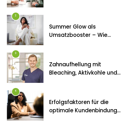
Veneers wirklich das
halten, was sie
2
versprechen
Summer Glow als
FITNESS
Umsatzbooster – Wie
Die perfekten Liegestütze
Kosmetikstudios saisonale
Trends für sich nutzen
3
Zahnaufhellung mit
Bleaching, Aktivkohle und
Co.: Zahnarzt erklärt, was
wirklich funktioniert
4
Erfolgsfaktoren für die
FITNESS
optimale Kundenbindung
Inanna Medical Spa als einziges
im Kosmetikstudio
Spa in Berlin durch CIDESCO