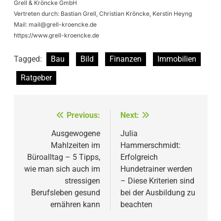
Grell & Kröncke GmbH
Vertreten durch: Bastian Grell, Christian Kröncke, Kerstin Heyng
Mail:
mail@grell-kroencke.de
https://www.grell-kroencke.de
Tagged:
Bau
Bild
Finanzen
Immobilien
Ratgeber
Beitragsnavigation
Previous:
Next:
Ausgewogene
Julia
Mahlzeiten im
Hammerschmidt:
Büroalltag – 5 Tipps,
Erfolgreich
wie man sich auch im
Hundetrainer werden
stressigen
– Diese Kriterien sind
Berufsleben gesund
bei der Ausbildung zu
ernähren kann
beachten