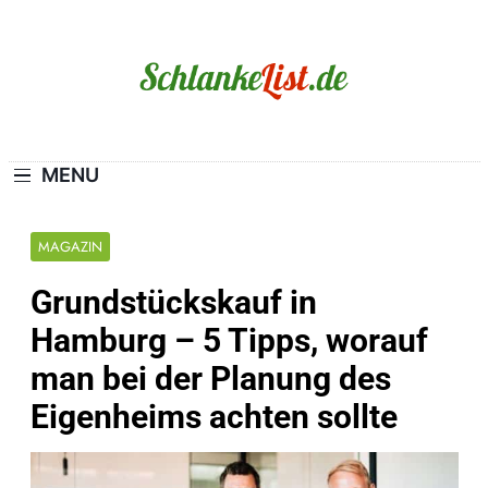
Skip
to
content
Schlanke-List.de
MAGERSUCHT. BULIMIE. ADIPOSITAS? SIE
SIND NICHT ALLEIN!
MENU
MAGAZIN
Grundstückskauf in
Hamburg – 5 Tipps, worauf
man bei der Planung des
Eigenheims achten sollte