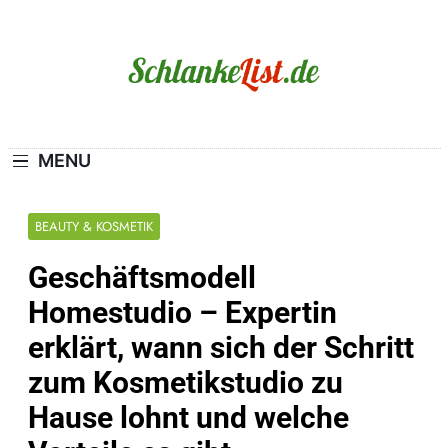
Skip
to
content
Schlanke-List.de
MAGERSUCHT. BULIMIE. ADIPOSITAS? SIE
SIND NICHT ALLEIN!
MENU
BEAUTY & KOSMETIK
Geschäftsmodell
Homestudio – Expertin
erklärt, wann sich der Schritt
zum Kosmetikstudio zu
Hause lohnt und welche