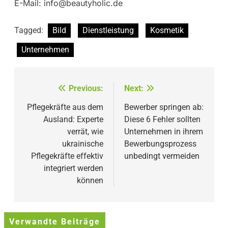
E-Mail:
info@beautyholic.de
Tagged:
Bild
Dienstleistung
Kosmetik
Unternehmen
Beitragsnavigation
Previous:
Next:
Pflegekräfte aus dem
Bewerber springen ab:
Ausland: Experte
Diese 6 Fehler sollten
verrät, wie
Unternehmen in ihrem
ukrainische
Bewerbungsprozess
Pflegekräfte effektiv
unbedingt vermeiden
integriert werden
können
Verwandte Beiträge