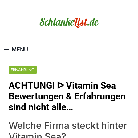
Skip
to
content
Schlanke-List.de
MAGERSUCHT. BULIMIE. ADIPOSITAS? SIE
SIND NICHT ALLEIN!
MENU
ERNÄHRUNG
ACHTUNG! ᐅ Vitamin Sea
Bewertungen & Erfahrungen
sind nicht alle…
Welche Firma steckt hinter
Vitamin Sea?