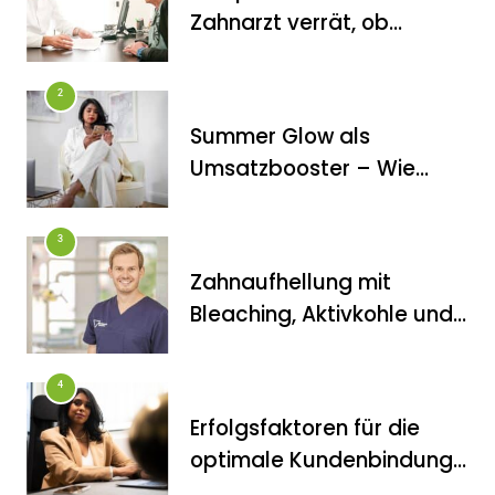
Zahnarzt verrät, ob
Veneers wirklich das
halten, was sie
2
versprechen
Summer Glow als
FITNESS
Umsatzbooster – Wie
Die perfekten Liegestütze
Kosmetikstudios saisonale
Trends für sich nutzen
3
Zahnaufhellung mit
Bleaching, Aktivkohle und
Co.: Zahnarzt erklärt, was
wirklich funktioniert
4
Erfolgsfaktoren für die
FITNESS
optimale Kundenbindung
Inanna Medical Spa als einziges
im Kosmetikstudio