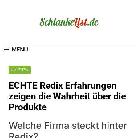
Skip
to
content
Schlanke-List.de
MAGERSUCHT. BULIMIE. ADIPOSITAS? SIE
SIND NICHT ALLEIN!
MENU
UMLEITEN
ECHTE Redix Erfahrungen
zeigen die Wahrheit über die
Produkte
Welche Firma steckt hinter
Redix?