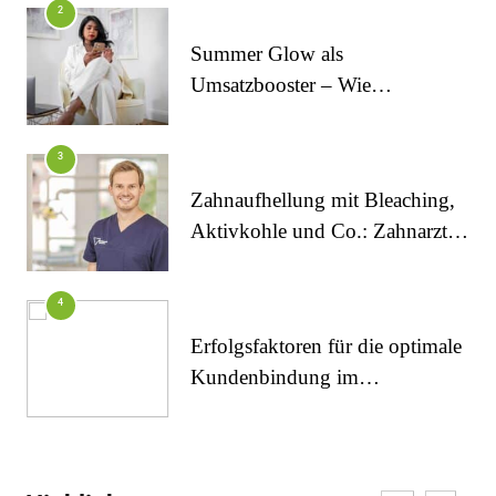
2
Summer Glow als
Umsatzbooster – Wie
Kosmetikstudios saisonale
Trends für sich nutzen
FITNESS
3
Die perfekten Liegestütze
Zahnaufhellung mit Bleaching,
Aktivkohle und Co.: Zahnarzt
erklärt, was wirklich funktioniert
4
Erfolgsfaktoren für die optimale
Kundenbindung im
Kosmetikstudio
FITNESS
5
Inanna Medical Spa als einziges Spa in Berlin
Aligner aus dem Onlineshop?