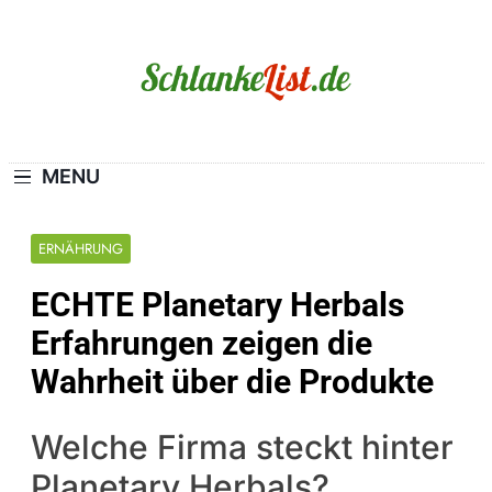
Skip
to
content
Schlanke-List.de
MAGERSUCHT. BULIMIE. ADIPOSITAS? SIE
SIND NICHT ALLEIN!
MENU
ERNÄHRUNG
ECHTE Planetary Herbals
Erfahrungen zeigen die
Wahrheit über die Produkte
Welche Firma steckt hinter
Planetary Herbals?