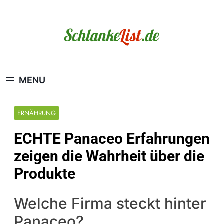
Skip
to
content
Schlanke-List.de
MAGERSUCHT. BULIMIE. ADIPOSITAS? SIE
SIND NICHT ALLEIN!
MENU
ERNÄHRUNG
ECHTE Panaceo Erfahrungen
zeigen die Wahrheit über die
Produkte
Welche Firma steckt hinter
Panaceo?