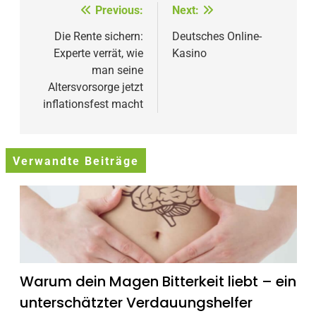
Beitragsnavigation
Previous:
Next:
Die Rente sichern:
Deutsches Online-
Experte verrät, wie
Kasino
man seine
Altersvorsorge jetzt
inflationsfest macht
Verwandte Beiträge
Warum dein Magen Bitterkeit liebt – ein
unterschätzter Verdauungshelfer