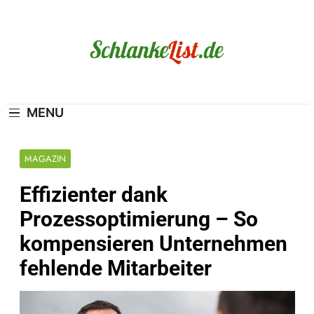
Skip
to
content
Schlanke-List.de
MAGERSUCHT. BULIMIE. ADIPOSITAS? SIE
SIND NICHT ALLEIN!
MENU
MAGAZIN
Effizienter dank
Prozessoptimierung – So
kompensieren Unternehmen
fehlende Mitarbeiter