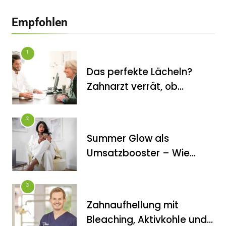
Empfohlen
1
Das perfekte Lächeln?
Zahnarzt verrät, ob
Veneers wirklich das
halten, was sie
2
versprechen
Summer Glow als
FITNESS
Umsatzbooster – Wie
Die perfekten Liegestütze
Kosmetikstudios saisonale
Trends für sich nutzen
3
Zahnaufhellung mit
Bleaching, Aktivkohle und