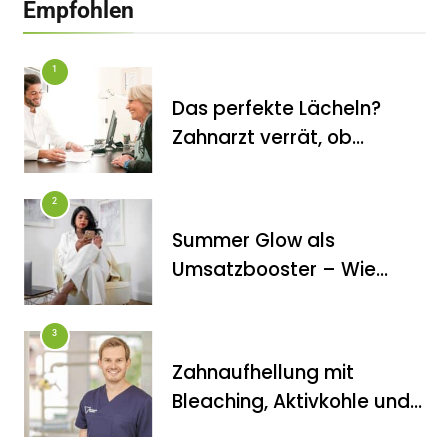
Empfohlen
Angstpatienten mit einer
Komplettsanierung unter Vollnarkose
ihr Lachen wiederfinden
1
Das perfekte Lächeln?
Zahnarzt verrät, ob
Veneers wirklich das
halten, was sie
2
versprechen
Summer Glow als
FITNESS
Umsatzbooster – Wie
Die perfekten Liegestütze
Kosmetikstudios saisonale
Trends für sich nutzen
3
Zahnaufhellung mit
Bleaching, Aktivkohle und
Co.: Zahnarzt erklärt, was