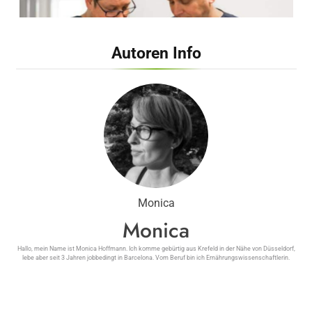
Autoren Info
Dehnen, Warmlaufen und Co. – Arzt
verrät, wie man sich als Anfänger
wirklich vor bösen Sportverletzungen
schützt
Monica
Monica
Hallo, mein Name ist Monica Hoffmann. Ich komme gebürtig aus Krefeld in der Nähe von Düsseldorf,
lebe aber seit 3 Jahren jobbedingt in Barcelona. Vom Beruf bin ich Ernährungswissenschaftlerin.
Keine Furcht vor dem Zahnarzt: Dr. med.
dent. Philipp Maatz erklärt, wie