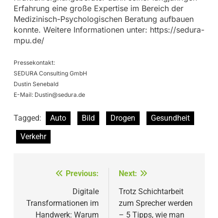
Erfahrung eine große Expertise im Bereich der
Medizinisch-Psychologischen Beratung aufbauen
konnte. Weitere Informationen unter: https://sedura-
mpu.de/
Pressekontakt:
SEDURA Consulting GmbH
Dustin Senebald
E-Mail:
Dustin@sedura.de
Tagged:
Auto
Bild
Drogen
Gesundheit
Verkehr
Beitragsnavigation
Previous:
Next:
Digitale
Trotz Schichtarbeit
Transformationen im
zum Sprecher werden
Handwerk: Warum
– 5 Tipps, wie man