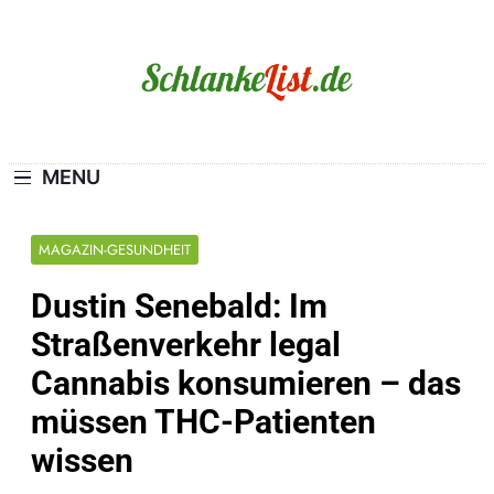
Skip
to
content
Schlanke-List.de
MAGERSUCHT. BULIMIE. ADIPOSITAS? SIE
SIND NICHT ALLEIN!
MENU
MAGAZIN-GESUNDHEIT
Dustin Senebald: Im
Straßenverkehr legal
Cannabis konsumieren – das
müssen THC-Patienten
wissen