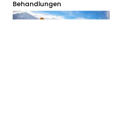
Behandlungen
Noch Erfolg? 5
Strategien Für
Kosmetikerinnen Im
Digitalen Zeitalter
FITNESS
Zauberhaft, Bunt Und
Abwechslungsreich Ist Der
Winter Am Walchsee