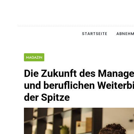
Skip
to
content
Schlan
MAGERSUCHT. BULI
STARTSEITE
ABNEH
MAGAZIN
Die Zukunft des Managem
und beruflichen Weiterb
der Spitze