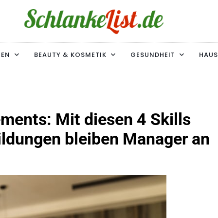
ke-List.de
MIE. ADIPOSITAS? SIE SIND NICHT ALLEIN!
MEN
BEAUTY & KOSMETIK
GESUNDHEIT
HAUS
ents: Mit diesen 4 Skills
ildungen bleiben Manager an