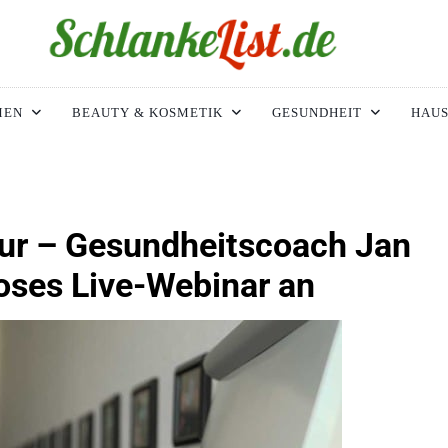
ke-List.de
MIE. ADIPOSITAS? SIE SIND NICHT ALLEIN!
MEN
BEAUTY & KOSMETIK
GESUNDHEIT
HAUS
gur – Gesundheitscoach Jan
oses Live-Webinar an