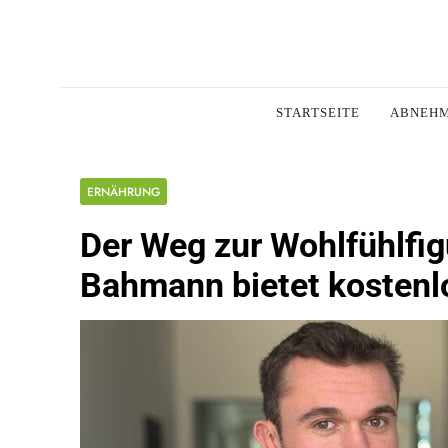
Skip
to
content
Schlan
MAGERSUCHT. BULI
STARTSEITE
ABNEH
ERNÄHRUNG
Der Weg zur Wohlfühlfi
Bahmann bietet kostenl