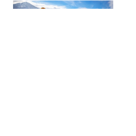
Noch Erfolg? 5 Strategien
Für Kosmetikerinnen Im
Digitalen Zeitalter
FITNESS
Zauberhaft, Bunt Und
Abwechslungsreich Ist Der Winter Am
Walchsee
FITNESS