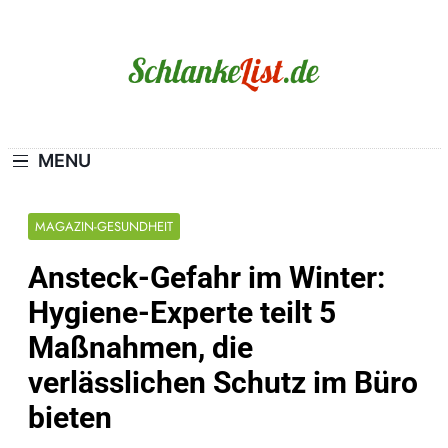
Skip
to
content
Schlanke-List.de
MAGERSUCHT. BULIMIE. ADIPOSITAS? SIE
SIND NICHT ALLEIN!
MENU
MAGAZIN-GESUNDHEIT
Ansteck-Gefahr im Winter:
Hygiene-Experte teilt 5
Maßnahmen, die
verlässlichen Schutz im Büro
bieten