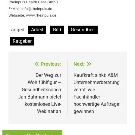
Rheinpuls Health Care GmbH
E-Mail:
info@rheinpuls.de
Webseite: www.rheinpuls.de
Tagged:
Arbeit
Bild
Gesundheit
Ratgeber
Beitragsnavigation
Previous:
Next:
Der Weg zur
Kaufkraft sinkt: A&M
Wohlfühlfigur –
Unternehmerberatung
Gesundheitscoach
verrät, wie
Jan Bahmann bietet
Fachhändler
kostenloses Live-
hochwertige Aufträge
Webinar an
gewinnen