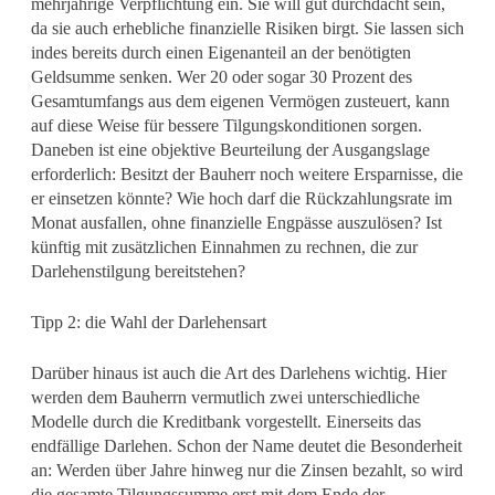
mehrjährige Verpflichtung ein. Sie will gut durchdacht sein,
da sie auch erhebliche finanzielle Risiken birgt. Sie lassen sich
indes bereits durch einen Eigenanteil an der benötigten
Geldsumme senken. Wer 20 oder sogar 30 Prozent des
Gesamtumfangs aus dem eigenen Vermögen zusteuert, kann
auf diese Weise für bessere Tilgungskonditionen sorgen.
Daneben ist eine objektive Beurteilung der Ausgangslage
erforderlich: Besitzt der Bauherr noch weitere Ersparnisse, die
er einsetzen könnte? Wie hoch darf die Rückzahlungsrate im
Monat ausfallen, ohne finanzielle Engpässe auszulösen? Ist
künftig mit zusätzlichen Einnahmen zu rechnen, die zur
Darlehenstilgung bereitstehen?
Tipp 2: die Wahl der Darlehensart
Darüber hinaus ist auch die Art des Darlehens wichtig. Hier
werden dem Bauherrn vermutlich zwei unterschiedliche
Modelle durch die Kreditbank vorgestellt. Einerseits das
endfällige Darlehen. Schon der Name deutet die Besonderheit
an: Werden über Jahre hinweg nur die Zinsen bezahlt, so wird
die gesamte Tilgungssumme erst mit dem Ende der