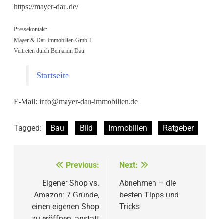
https://mayer-dau.de/
Pressekontakt:
Mayer & Dau Immobilien GmbH
Vertreten durch Benjamin Dau
Startseite
E-Mail:
info@mayer-dau-immobilien.de
Tagged:
Bau
Bild
Immobilien
Ratgeber
Beitragsnavigation
Previous:
Next:
Eigener Shop vs.
Abnehmen – die
Amazon: 7 Gründe,
besten Tipps und
einen eigenen Shop
Tricks
zu eröffnen, anstatt