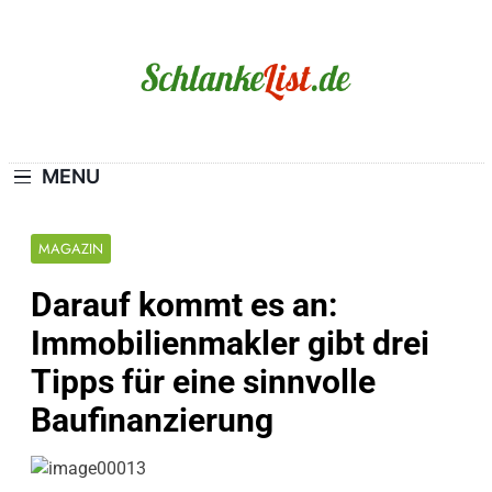
Skip
to
content
Schlanke-List.de
MAGERSUCHT. BULIMIE. ADIPOSITAS? SIE
SIND NICHT ALLEIN!
MENU
MAGAZIN
Darauf kommt es an:
Immobilienmakler gibt drei
Tipps für eine sinnvolle
Baufinanzierung