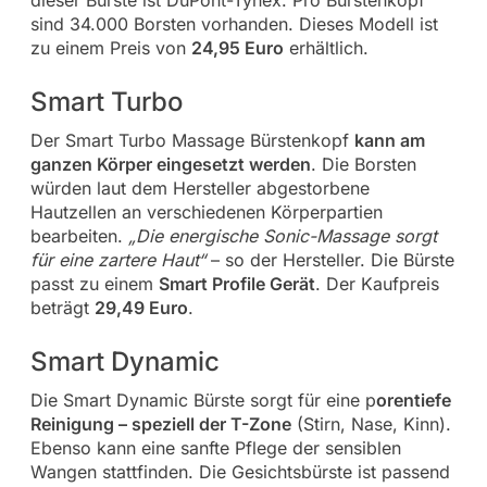
dieser Bürste ist DuPont-Tynex. Pro Bürstenkopf
sind
34.000 Borsten vorhanden. Dieses Modell ist
zu einem Preis von
24,95 Euro
erhältlich.
Smart Turbo
Der Smart Turbo Massage Bürstenkopf
kann am
ganzen Körper eingesetzt werden
. Die Borsten
würden laut dem Hersteller abgestorbene
Hautzellen an verschiedenen Körperpartien
bearbeiten.
„Die energische Sonic-Massage sorgt
für eine zartere Haut“
– so der Hersteller. Die Bürste
passt zu einem
Smart Profile Gerät
. Der Kaufpreis
beträgt
29,49 Euro
.
Smart Dynamic
Die Smart Dynamic Bürste sorgt für eine p
orentiefe
Reinigung – speziell der T-Zone
(Stirn, Nase, Kinn).
Ebenso kann eine sanfte Pflege der sensiblen
Wangen stattfinden. Die Gesichtsbürste ist passend