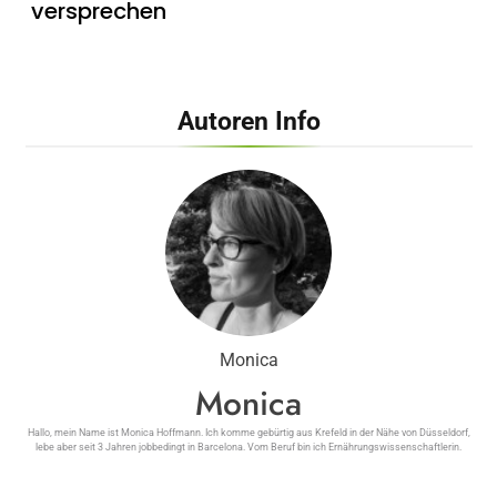
versprechen
Autoren Info
Summer Glow als Umsatzbooster –
Wie Kosmetikstudios saisonale Trends
für sich nutzen
Monica
Monica
Hallo, mein Name ist Monica Hoffmann. Ich komme gebürtig aus Krefeld in der Nähe von Düsseldorf,
lebe aber seit 3 Jahren jobbedingt in Barcelona. Vom Beruf bin ich Ernährungswissenschaftlerin.
Zahnaufhellung mit Bleaching,