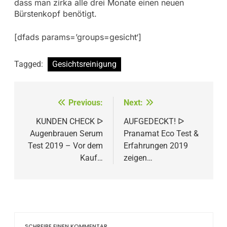
dass man zirka alle drei Monate einen neuen
Bürstenkopf benötigt.
[dfads params=’groups=gesicht‘]
Tagged:
Gesichtsreinigung
Beitragsnavigation
Previous:
Next:
KUNDEN CHECK ᐅ
AUFGEDECKT! ᐅ
Augenbrauen Serum
Pranamat Eco Test &
Test 2019 – Vor dem
Erfahrungen 2019
Kauf…
zeigen…
SCHREIBE EINEN KOMMENTAR