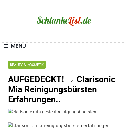
Skip
to
content
Schlanke-List.de
MAGERSUCHT. BULIMIE. ADIPOSITAS? SIE
SIND NICHT ALLEIN!
MENU
BEAUTY & KOSMETIK
AUFGEDECKT! → Clarisonic
Mia Reinigungsbürsten
Erfahrungen..