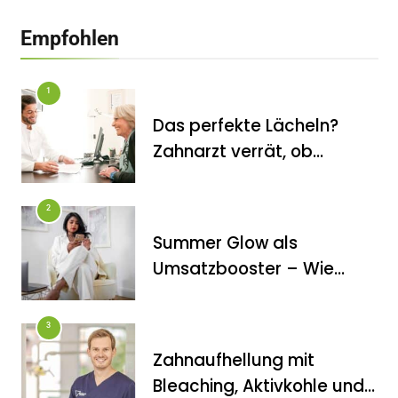
Aktivkohle und Co.: Zahnarzt erklärt,
Empfohlen
was wirklich funktioniert
1
Das perfekte Lächeln?
Zahnarzt verrät, ob
FITNESS
Veneers wirklich das
Die perfekten Liegestütze
halten, was sie
2
versprechen
Summer Glow als
Umsatzbooster – Wie
Kosmetikstudios saisonale
Trends für sich nutzen
3
Zahnaufhellung mit
FITNESS
Bleaching, Aktivkohle und