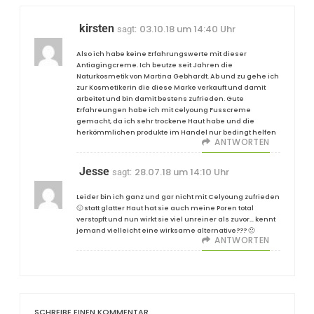
kirsten
03.10.18 um 14:40 Uhr
sagt:
Also ich habe keine Erfahrungswerte mit dieser
Antiagingcreme. Ich beutze seit Jahren die
Naturkosmetik von Martina Gebhardt. Ab und zu gehe ich
zur Kosmetikerin die diese Marke verkauft und damit
arbeitet und bin damit bestens zufrieden. Gute
Erfahreungen habe ich mit celyoung Fusscreme
gemacht, da ich sehr trockene Haut habe und die
herkömmlichen produkte im Handel nur bedingt helfen
ANTWORTEN
Jesse
28.07.18 um 14:10 Uhr
sagt:
Leider bin ich ganz und gar nicht mit Celyoung zufrieden
🙁 statt glatter Haut hat sie auch meine Poren total
verstopft und nun wirkt sie viel unreiner als zuvor… kennt
jemand vielleicht eine wirksame alternative??? 🙁
ANTWORTEN
SCHREIBE EINEN KOMMENTAR