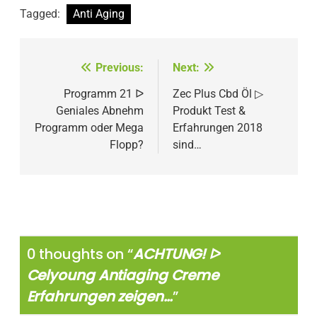
Tagged:
Anti Aging
Beitragsnavigation
Previous:
Next:
Programm 21 ᐅ
Zec Plus Cbd Öl ▷
Geniales Abnehm
Produkt Test &
Programm oder Mega
Erfahrungen 2018
Flopp?
sind…
0 thoughts on “
ACHTUNG! ᐅ
Celyoung Antiaging Creme
Erfahrungen zeigen…
”