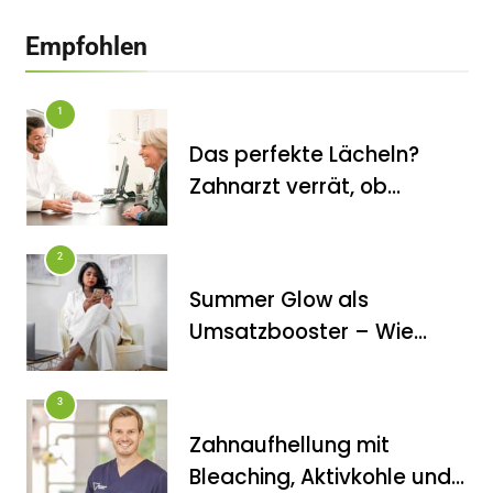
Empfohlen
1
Das perfekte Lächeln?
Zahnarzt verrät, ob
Veneers wirklich das
halten, was sie
2
versprechen
Summer Glow als
FITNESS
Umsatzbooster – Wie
Die perfekten Liegestütze
Kosmetikstudios saisonale
Trends für sich nutzen
3
Zahnaufhellung mit
Bleaching, Aktivkohle und