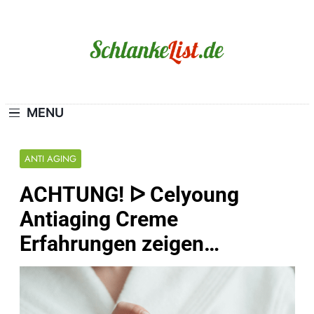
Skip
to
content
Schlanke-List.de
MAGERSUCHT. BULIMIE. ADIPOSITAS? SIE
SIND NICHT ALLEIN!
MENU
ANTI AGING
ACHTUNG! ᐅ Celyoung
Antiaging Creme
Erfahrungen zeigen…