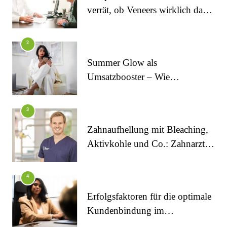
verrät, ob Veneers wirklich das
halten, was sie versprechen
2
Summer Glow als
Umsatzbooster – Wie
Kosmetikstudios saisonale
Trends für sich nutzen
FITNESS
3
Die perfekten Liegestütze
Zahnaufhellung mit Bleaching,
Aktivkohle und Co.: Zahnarzt
erklärt, was wirklich funktioniert
4
Erfolgsfaktoren für die optimale
Kundenbindung im
Kosmetikstudio