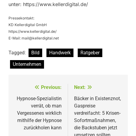
unter: https://www.kellerdigital.de/
Pressekontakt:
KD Kellerdigital GmbH
https://www.kellerdigital.de/
E-Mail:
mail@kellerdigital.net
Tagged:
Bild
Handwerk
Ratgeber
Unternehmen
Beitragsnavigation
Previous:
Next:
Hypnose-Spezialistin
Bäcker in Existenznot,
verrät, ob man
Gaspreise
Vergessenes wirklich
verdreifacht: 5 Krisen-
mithilfe der Hypnose
Sofortmaßnahmen,
zurückholen kann
die Backstuben jetzt
umsetzen sollten