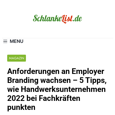
Skip
to
content
Schlanke-List.de
MAGERSUCHT. BULIMIE. ADIPOSITAS? SIE
SIND NICHT ALLEIN!
MENU
MAGAZIN
Anforderungen an Employer
Branding wachsen – 5 Tipps,
wie Handwerksunternehmen
2022 bei Fachkräften
punkten