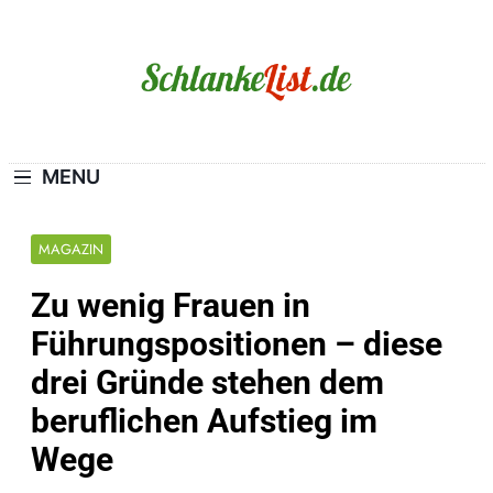
Skip
to
content
Schlanke-List.de
MAGERSUCHT. BULIMIE. ADIPOSITAS? SIE
SIND NICHT ALLEIN!
MENU
MAGAZIN
Zu wenig Frauen in
Führungspositionen – diese
drei Gründe stehen dem
beruflichen Aufstieg im
Wege