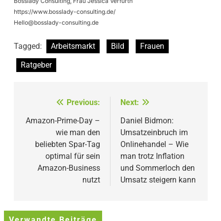
Bosslady Consulting, Frau Jessica Verfürth
https://www.bosslady-consulting.de/
Hello@bosslady-consulting.de
Tagged:
Arbeitsmarkt
Bild
Frauen
Ratgeber
Beitragsnavigation
Previous:
Next:
Amazon-Prime-Day –
Daniel Bidmon:
wie man den
Umsatzeinbruch im
beliebten Spar-Tag
Onlinehandel – Wie
optimal für sein
man trotz Inflation
Amazon-Business
und Sommerloch den
nutzt
Umsatz steigern kann
Verwandte Beiträge