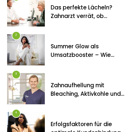
Das perfekte Lächeln?
Zahnarzt verrät, ob
Veneers wirklich das
halten, was sie
FITNESS
2
versprechen
Inanna Medical Spa präsentiert
Summer Glow als
exklusives, zertifiziertes Mami-Spa
Umsatzbooster – Wie
mit maßgeschneiderten vor- und
Kosmetikstudios saisonale
Trends für sich nutzen
nachgeburtlichen Behandlungen
3
Zahnaufhellung mit
Bleaching, Aktivkohle und
Co.: Zahnarzt erklärt, was
wirklich funktioniert
4
Erfolgsfaktoren für die