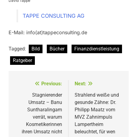
David Tappe
TAPPE CONSULTING AG
E-Mail: info(at)tappeconsulting.de
Tagged:
Bild
Bücher
Finanzdienstleistung
Ratgeber
Beitragsnavigation
Previous:
Next:
Stagnierender
Strahlend weiße und
Umsatz – Banu
gesunde Zähne: Dr.
Suntharalingam
Philipp Maatz vom
verrät, warum
MVZ Zahnimpuls
Kosmetikerinnen
Lampertheim
ihren Umsatz nicht
beleuchtet, für wen