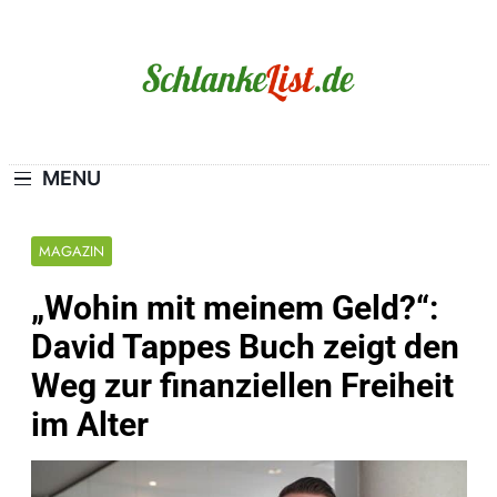
Skip
to
content
Schlanke-List.de
MAGERSUCHT. BULIMIE. ADIPOSITAS? SIE
SIND NICHT ALLEIN!
MENU
MAGAZIN
„Wohin mit meinem Geld?“:
David Tappes Buch zeigt den
Weg zur finanziellen Freiheit
im Alter