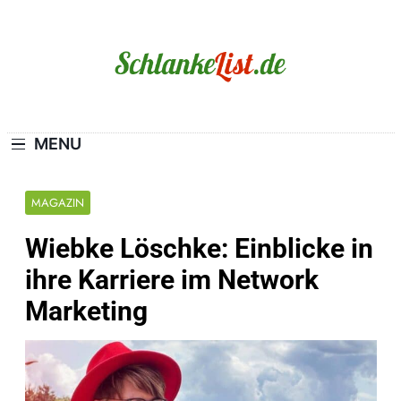
Skip
to
content
Schlanke-List.de
MAGERSUCHT. BULIMIE. ADIPOSITAS? SIE
SIND NICHT ALLEIN!
MENU
MAGAZIN
Wiebke Löschke: Einblicke in
ihre Karriere im Network
Marketing