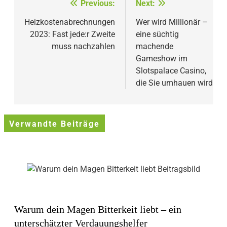
Beitragsnavigation
Previous:
Next:
Heizkostenabrechnungen
Wer wird Millionär –
2023: Fast jede:r Zweite
eine süchtig
muss nachzahlen
machende
Gameshow im
Slotspalace Casino,
die Sie umhauen wird
Verwandte Beiträge
Warum dein Magen Bitterkeit liebt – ein
unterschätzter Verdauungshelfer