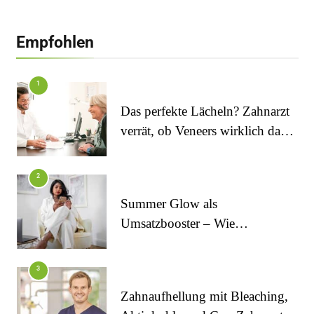
Empfohlen
1
Das perfekte Lächeln? Zahnarzt
verrät, ob Veneers wirklich das
halten, was sie versprechen
2
Summer Glow als
Umsatzbooster – Wie
Kosmetikstudios saisonale
Trends für sich nutzen
FITNESS
3
Die perfekten Liegestütze
Zahnaufhellung mit Bleaching,