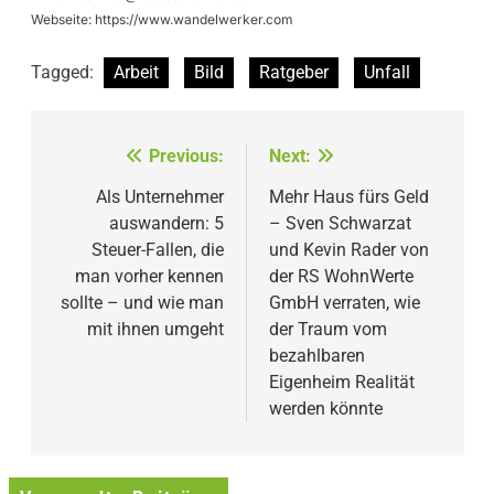
Webseite: https://www.wandelwerker.com
Tagged:
Arbeit
Bild
Ratgeber
Unfall
Beitragsnavigation
Previous:
Next:
Als Unternehmer
Mehr Haus fürs Geld
auswandern: 5
– Sven Schwarzat
Steuer-Fallen, die
und Kevin Rader von
man vorher kennen
der RS WohnWerte
sollte – und wie man
GmbH verraten, wie
mit ihnen umgeht
der Traum vom
bezahlbaren
Eigenheim Realität
werden könnte