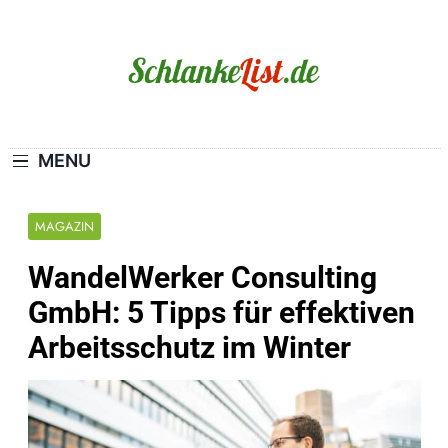
Skip
to
content
Schlanke-List.de
MAGERSUCHT. BULIMIE. ADIPOSITAS? SIE
SIND NICHT ALLEIN!
MENU
MAGAZIN
WandelWerker Consulting
GmbH: 5 Tipps für effektiven
Arbeitsschutz im Winter