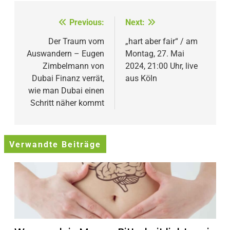
Beitragsnavigation
Previous:
Next:
Der Traum vom
„hart aber fair“ / am
Auswandern – Eugen
Montag, 27. Mai
Zimbelmann von
2024, 21:00 Uhr, live
Dubai Finanz verrät,
aus Köln
wie man Dubai einen
Schritt näher kommt
Verwandte Beiträge