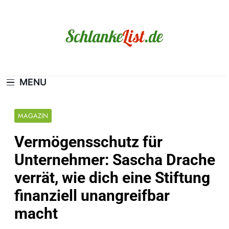
Skip
to
content
Schlanke-List.de
MAGERSUCHT. BULIMIE. ADIPOSITAS? SIE
SIND NICHT ALLEIN!
MENU
MAGAZIN
Vermögensschutz für
Unternehmer: Sascha Drache
verrät, wie dich eine Stiftung
finanziell unangreifbar
macht