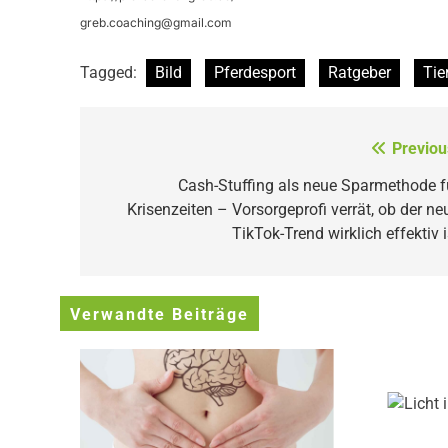
greb.coaching@gmail.com
Tagged:
Bild
Pferdesport
Ratgeber
Tie
Beitragsnavigation
Previou
Cash-Stuffing als neue Sparmethode f
Krisenzeiten – Vorsorgeprofi verrät, ob der ne
TikTok-Trend wirklich effektiv i
Verwandte Beiträge