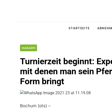
Skip
to
content
Schlan
MAGERSUCHT. BULI
STARTSEITE
ABNEH
MAGAZIN
Turnierzeit beginnt: Exp
mit denen man sein Pfer
Form bringt
Bochum (ots) –