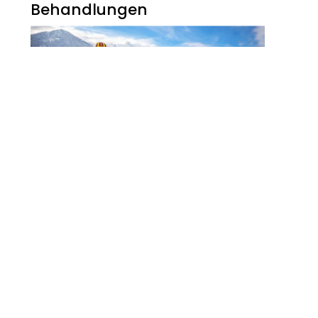
Behandlungen
Noch Erfolg? 5
Strategien Für
Kosmetikerinnen Im
Digitalen Zeitalter
FITNESS
Zauberhaft, Bunt Und
Abwechslungsreich Ist Der
Winter Am Walchsee