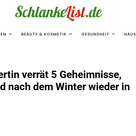
ke-List.de
MIE. ADIPOSITAS? SIE SIND NICHT ALLEIN!
MEN
BEAUTY & KOSMETIK
GESUNDHEIT
HAUS
ertin verrät 5 Geheimnisse,
d nach dem Winter wieder in