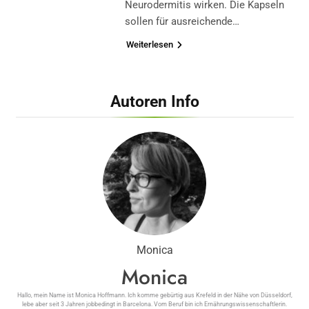
Neurodermitis wirken. Die Kapseln
sollen für ausreichende…
Weiterlesen
Autoren Info
Monica
Monica
Hallo, mein Name ist Monica Hoffmann. Ich komme gebürtig aus Krefeld in der Nähe von Düsseldorf,
lebe aber seit 3 Jahren jobbedingt in Barcelona. Vom Beruf bin ich Ernährungswissenschaftlerin.