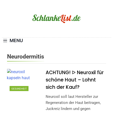
Skip
to
content
Schlanke-List.de
MAGERSUCHT. BULIMIE. ADIPOSITAS? SIE
SIND NICHT ALLEIN!
MENU
Neurodermitis
ACHTUNG! ᐅ Neuroxil für
schöne Haut – Lohnt
sich der Kauf?
GESUNDHEIT
Neuroxil soll laut Hersteller zur
Regeneration der Haut beitragen,
Juckreiz lindern und gegen