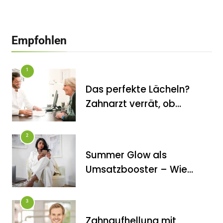
Empfohlen
1
Das perfekte Lächeln?
Zahnarzt verrät, ob
Veneers wirklich das
halten, was sie
2
versprechen
Summer Glow als
FITNESS
Umsatzbooster – Wie
Die perfekten Liegestütze
Kosmetikstudios saisonale
Trends für sich nutzen
3
Zahnaufhellung mit