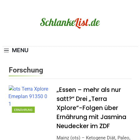
Skip
to
content
Schlanke-List.de
MAGERSUCHT. BULIMIE. ADIPOSITAS? SIE
SIND NICHT ALLEIN!
MENU
Forschung
„Essen – mehr als nur
satt?“ Drei „Terra
Xplore“-Folgen über
ERNÄHRUNG
Ernährung mit Jasmina
Neudecker im ZDF
Mainz (ots) – Ketogene Diät, Paleo,