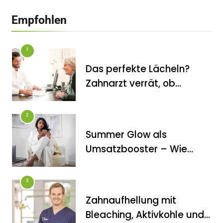
Empfohlen
1
Das perfekte Lächeln?
Zahnarzt verrät, ob
Veneers wirklich das
halten, was sie
2
versprechen
Summer Glow als
FITNESS
Umsatzbooster – Wie
Die perfekten Liegestütze
Kosmetikstudios saisonale
Trends für sich nutzen
3
Zahnaufhellung mit
Bleaching, Aktivkohle und