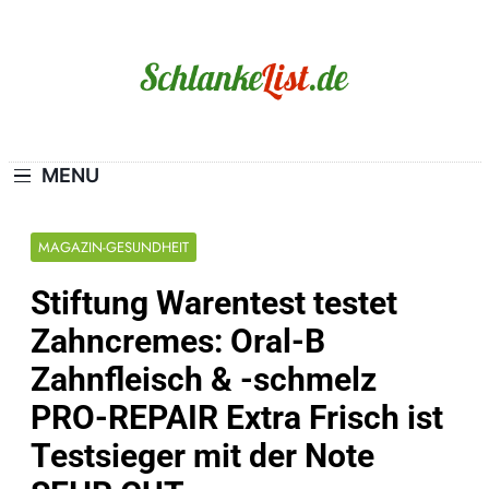
Skip
to
content
Schlanke-List.de
MAGERSUCHT. BULIMIE. ADIPOSITAS? SIE
SIND NICHT ALLEIN!
MENU
MAGAZIN-GESUNDHEIT
Stiftung Warentest testet
Zahncremes: Oral-B
Zahnfleisch & -schmelz
PRO-REPAIR Extra Frisch ist
Testsieger mit der Note