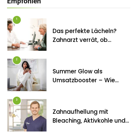
Empfohlen
Angstpatienten mit einer
Komplettsanierung unter Vollnarkose
ihr Lachen wiederfinden
1
Das perfekte Lächeln?
Zahnarzt verrät, ob
Veneers wirklich das
halten, was sie
2
versprechen
Summer Glow als
FITNESS
Umsatzbooster – Wie
Die perfekten Liegestütze
Kosmetikstudios saisonale
Trends für sich nutzen
3
Zahnaufhellung mit
Bleaching, Aktivkohle und
Co.: Zahnarzt erklärt, was