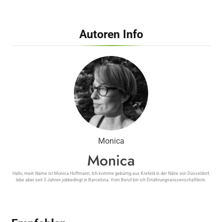
Autoren Info
Dehnen, Warmlaufen und Co. – Arzt
verrät, wie man sich als Anfänger
wirklich vor bösen Sportverletzungen
schützt
Monica
Monica
Hallo, mein Name ist Monica Hoffmann. Ich komme gebürtig aus Krefeld in der Nähe von Düsseldorf,
lebe aber seit 3 Jahren jobbedingt in Barcelona. Vom Beruf bin ich Ernährungswissenschaftlerin.
Keine Furcht vor dem Zahnarzt: Dr. med.
dent. Philipp Maatz erklärt, wie