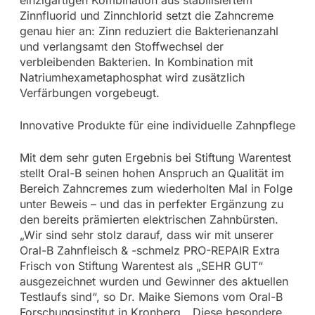
einzigartigen Kombination aus stabilisiertem
Zinnfluorid und Zinnchlorid setzt die Zahncreme
genau hier an: Zinn reduziert die Bakterienanzahl
und verlangsamt den Stoffwechsel der
verbleibenden Bakterien. In Kombination mit
Natriumhexametaphosphat wird zusätzlich
Verfärbungen vorgebeugt.
Innovative Produkte für eine individuelle Zahnpflege
Mit dem sehr guten Ergebnis bei Stiftung Warentest
stellt Oral-B seinen hohen Anspruch an Qualität im
Bereich Zahncremes zum wiederholten Mal in Folge
unter Beweis – und das in perfekter Ergänzung zu
den bereits prämierten elektrischen Zahnbürsten.
„Wir sind sehr stolz darauf, dass wir mit unserer
Oral-B Zahnfleisch & -schmelz PRO-REPAIR Extra
Frisch von Stiftung Warentest als „SEHR GUT“
ausgezeichnet wurden und Gewinner des aktuellen
Testlaufs sind“, so Dr. Maike Siemons vom Oral-B
Forschungsinstitut in Kronberg. „Diese besondere