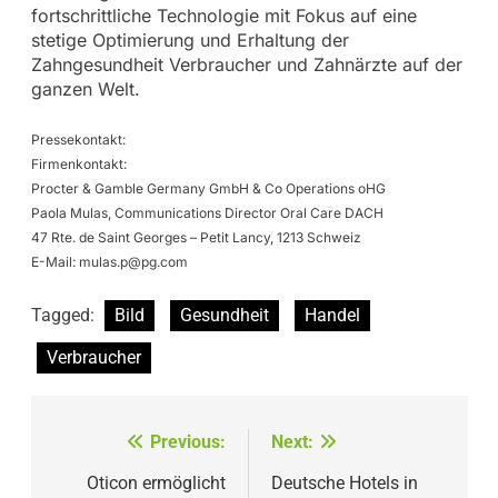
fortschrittliche Technologie mit Fokus auf eine
stetige Optimierung und Erhaltung der
Zahngesundheit Verbraucher und Zahnärzte auf der
ganzen Welt.
Pressekontakt:
Firmenkontakt:
Procter & Gamble Germany GmbH & Co Operations oHG
Paola Mulas, Communications Director Oral Care DACH
47 Rte. de Saint Georges – Petit Lancy, 1213 Schweiz
E-Mail:
mulas.p@pg.com
Tagged:
Bild
Gesundheit
Handel
Verbraucher
Beitragsnavigation
Previous:
Next:
Oticon ermöglicht
Deutsche Hotels in