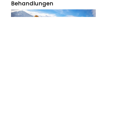
Behandlungen
Noch Erfolg? 5
Strategien Für
Kosmetikerinnen Im
Digitalen Zeitalter
FITNESS
Zauberhaft, Bunt Und
Abwechslungsreich Ist Der
Winter Am Walchsee