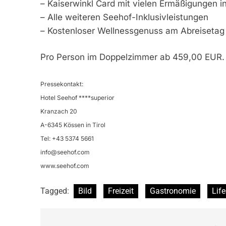
– Kaiserwinkl Card mit vielen Ermäßigungen i
– Alle weiteren Seehof-Inklusivleistungen
– Kostenloser Wellnessgenuss am Abreisetag
Pro Person im Doppelzimmer ab 459,00 EUR.
Pressekontakt:
Hotel Seehof ****superior
Kranzach 20
A-6345 Kössen in Tirol
Tel: +43 5374 5661
info@seehof.com
www.seehof.com
Tagged:
Bild
Freizeit
Gastronomie
Life