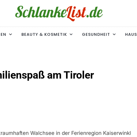
ke-List.de
MIE. ADIPOSITAS? SIE SIND NICHT ALLEIN!
MEN
BEAUTY & KOSMETIK
GESUNDHEIT
HAUS
lienspaß am Tiroler
raumhaften Walchsee in der Ferienregion Kaiserwinkl