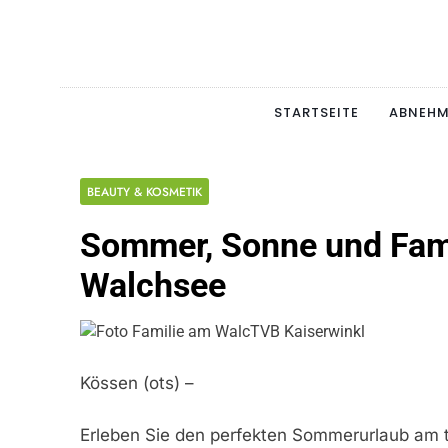
Skip
to
content
Schlan
MAGERSUCHT. BULI
STARTSEITE
ABNEH
BEAUTY & KOSMETIK
Sommer, Sonne und Fami
Walchsee
Kössen (ots) –
Erleben Sie den perfekten Sommerurlaub am t