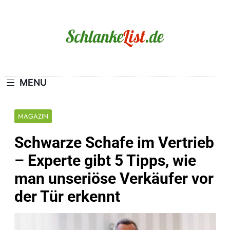
Skip
to
content
Schlanke-List.de
MAGERSUCHT. BULIMIE. ADIPOSITAS? SIE
SIND NICHT ALLEIN!
MENU
MAGAZIN
Schwarze Schafe im Vertrieb
– Experte gibt 5 Tipps, wie
man unseriöse Verkäufer vor
der Tür erkennt