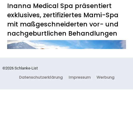
/ Countdown zum „Towel
Inanna Medical Spa präsentiert
7
Day“ am 25. Mai 2024
exklusives, zertifiziertes Mami-Spa
Banu Suntharalingam von
mit maßgeschneiderten vor- und
Beautyholic: Drei fatale
nachgeburtlichen Behandlungen
Marketingfehler in der
Kosmetikbranche
8
Instagram bis TikTok –
was bringt wirklich noch
©2026 Schlanke-List
Erfolg? 5 Strategien für
Datenschutzerklärung
Impressum
Werbung
Kosmetikerinnen im
digitalen Zeitalter
FITNESS
Zauberhaft, bunt und
abwechslungsreich ist der Winter
am Walchsee