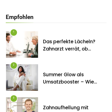
Empfohlen
1
Das perfekte Lächeln?
Zahnarzt verrät, ob
Veneers wirklich das
halten, was sie
2
versprechen
Summer Glow als
FITNESS
Umsatzbooster – Wie
Die perfekten Liegestütze
Kosmetikstudios saisonale
Trends für sich nutzen
3
Zahnaufhellung mit