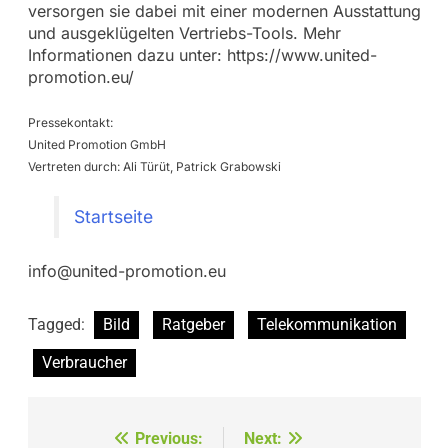
versorgen sie dabei mit einer modernen Ausstattung
und ausgeklügelten Vertriebs-Tools. Mehr
Informationen dazu unter: https://www.united-
promotion.eu/
Pressekontakt:
United Promotion GmbH
Vertreten durch: Ali Türüt, Patrick Grabowski
Startseite
info@united-promotion.eu
Tagged:
Bild
Ratgeber
Telekommunikation
Verbraucher
Beitragsnavigation
Previous:
Next: