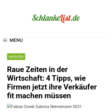
Skip
to
content
Schlanke-List.de
MAGERSUCHT. BULIMIE. ADIPOSITAS? SIE
SIND NICHT ALLEIN!
MENU
MAGAZIN
Raue Zeiten in der
Wirtschaft: 4 Tipps, wie
Firmen jetzt ihre Verkäufer
fit machen müssen