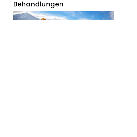
Behandlungen
Noch Erfolg? 5
Strategien Für
Kosmetikerinnen Im
Digitalen Zeitalter
FITNESS
Zauberhaft, Bunt Und
Abwechslungsreich Ist Der
Winter Am Walchsee