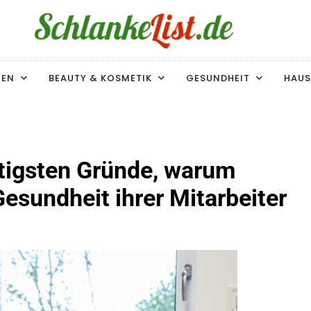
ke-List.de
MIE. ADIPOSITAS? SIE SIND NICHT ALLEIN!
MEN
BEAUTY & KOSMETIK
GESUNDHEIT
HAUS
htigsten Gründe, warum
Gesundheit ihrer Mitarbeiter