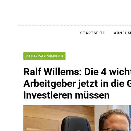
Skip
to
content
Schlan
MAGERSUCHT. BULI
STARTSEITE
ABNEH
MAGAZIN-GESUNDHEIT
Ralf Willems: Die 4 wic
Arbeitgeber jetzt in die 
investieren müssen