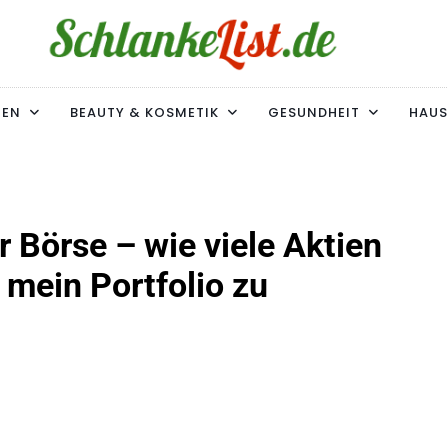
ke-List.de
MIE. ADIPOSITAS? SIE SIND NICHT ALLEIN!
MEN
BEAUTY & KOSMETIK
GESUNDHEIT
HAUS
 Börse – wie viele Aktien
 mein Portfolio zu