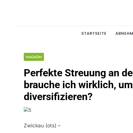
Skip
to
content
Schlan
MAGERSUCHT. BULI
STARTSEITE
ABNEH
MAGAZIN
Perfekte Streuung an der
brauche ich wirklich, um
diversifizieren?
Zwickau (ots) –