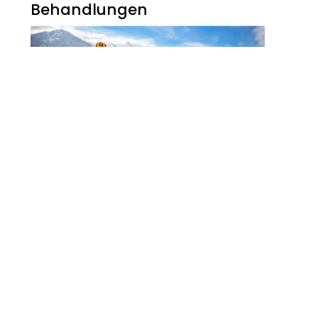
Behandlungen
Noch Erfolg? 5
Strategien Für
Kosmetikerinnen Im
Digitalen Zeitalter
FITNESS
Zauberhaft, Bunt Und
Abwechslungsreich Ist Der
Winter Am Walchsee