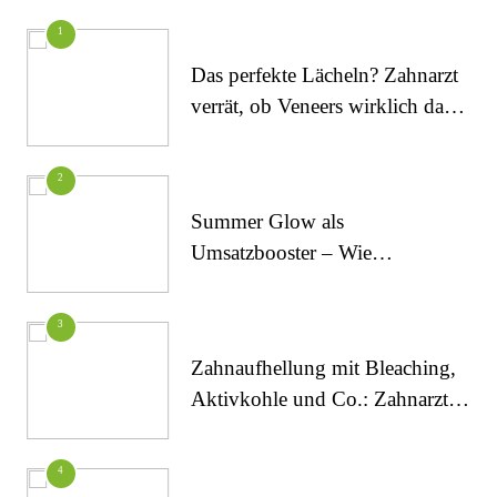
1
Das perfekte Lächeln? Zahnarzt
verrät, ob Veneers wirklich das
halten, was sie versprechen
2
Summer Glow als
Umsatzbooster – Wie
Kosmetikstudios saisonale
Trends für sich nutzen
FITNESS
3
Die perfekten Liegestütze
Zahnaufhellung mit Bleaching,
Aktivkohle und Co.: Zahnarzt
erklärt, was wirklich funktioniert
4