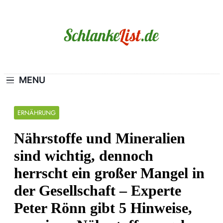
Skip
to
content
Schlanke-List.de
MAGERSUCHT. BULIMIE. ADIPOSITAS?
SIE SIND NICHT ALLEIN!
MENU
ERNÄHRUNG
Nährstoffe und Mineralien
sind wichtig, dennoch
herrscht ein großer Mangel in
der Gesellschaft – Experte
Peter Rönn gibt 5 Hinweise,