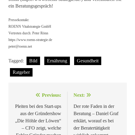
ein Beratungsgespräch!
Pressekontakt:
ROENN Vitalstrategie GmbH
Vertreten durch: Peter Rönn
https://www.roenn-strategie.de
peter@roenn.net
Tagged:
Bild
Ernährung
Gesundheit
Ratgeber
Beitragsnavigation
Previous:
Next:
Pleiten bei den Start-ups
Der rote Faden in der
aus der Gründershow
Beratung – Daniel Graf
„Die Höhle der Löwen“
erklärt, worauf es bei
– CFO zeigt, welche
der Beratertätigkeit